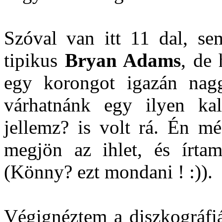
Szóval van itt 11 dal, se
tipikus
Bryan Adams
, de 
egy korongot igazán nagg
várhatnánk egy ilyen kal
jellemz? is volt rá. Én m
megjön az ihlet, és írta
(Könny? ezt mondani ! :)).
Végignéztem a diszkográfiá