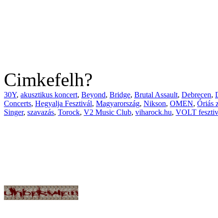
Cimkefelh?
30Y
,
akusztikus koncert
,
Beyond
,
Bridge
,
Brutal Assault
,
Debrecen
,
Concerts
,
Hegyalja Fesztivál
,
Magyarország
,
Nikson
,
OMEN
,
Óriás 
Singer
,
szavazás
,
Torock
,
V2 Music Club
,
viharock.hu
,
VOLT fesztiv