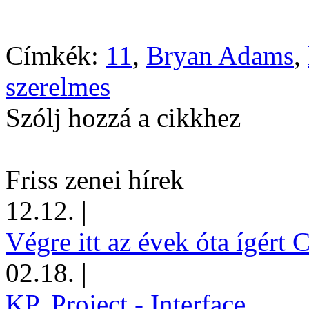
Címkék:
11
,
Bryan Adams
,
szerelmes
Szólj hozzá a cikkhez
Friss zenei hírek
12.12.
|
Végre itt az évek óta ígért 
02.18.
|
KP. Project - Interface