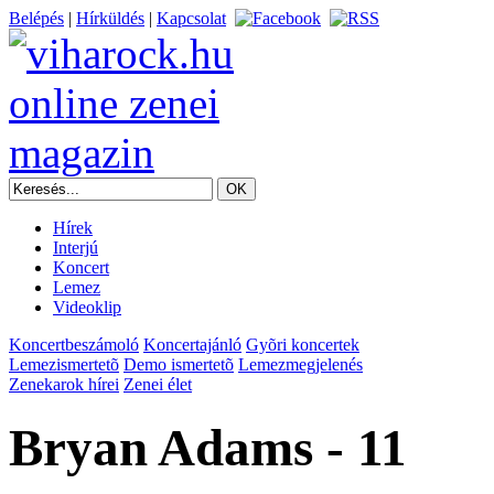
Belépés
|
Hírküldés
|
Kapcsolat
Hírek
Interjú
Koncert
Lemez
Videoklip
Koncertbeszámoló
Koncertajánló
Gyõri koncertek
Lemezismertetõ
Demo ismertetõ
Lemezmegjelenés
Zenekarok hírei
Zenei élet
Bryan Adams - 11