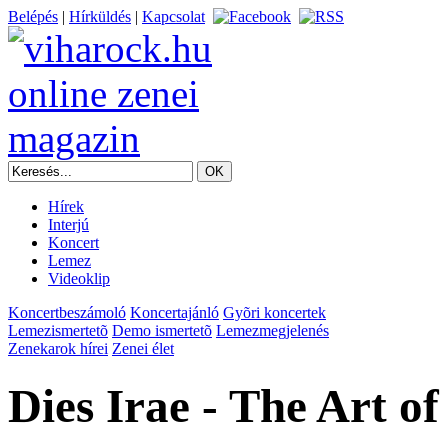
Belépés
|
Hírküldés
|
Kapcsolat
Hírek
Interjú
Koncert
Lemez
Videoklip
Koncertbeszámoló
Koncertajánló
Gyõri koncertek
Lemezismertetõ
Demo ismertetõ
Lemezmegjelenés
Zenekarok hírei
Zenei élet
Dies Irae - The Art o