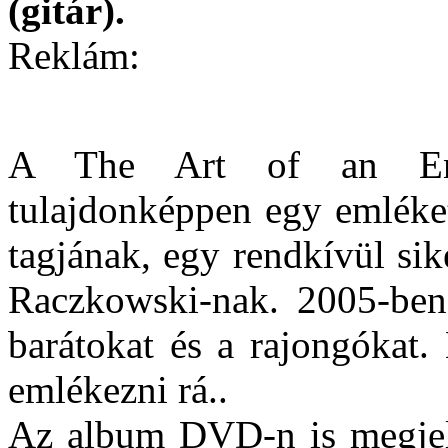
(gitár).
Reklám:
A The Art of an End
tulajdonképpen egy emléket 
tagjának, egy rendkívül si
Raczkowski-nak. 2005-ben 
barátokat és a rajongókat.
emlékezni rá..
Az album DVD-n is megjel