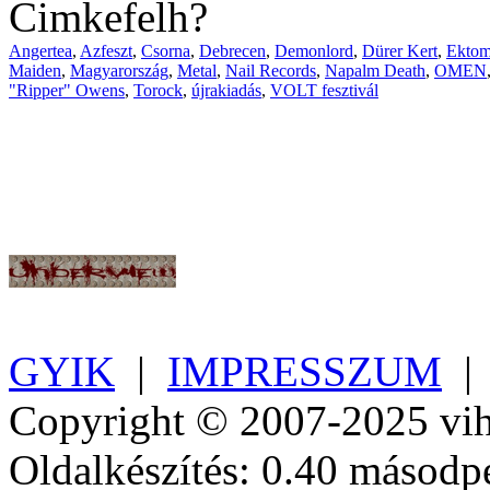
Cimkefelh?
Angertea
,
Azfeszt
,
Csorna
,
Debrecen
,
Demonlord
,
Dürer Kert
,
Ektom
Maiden
,
Magyarország
,
Metal
,
Nail Records
,
Napalm Death
,
OMEN
"Ripper" Owens
,
Torock
,
újrakiadás
,
VOLT fesztivál
GYIK
|
IMPRESSZUM
Copyright © 2007-2025 vih
Oldalkészítés: 0.40 másodp