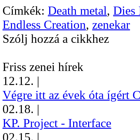
Címkék:
Death metal
,
Dies 
Endless Creation
,
zenekar
Szólj hozzá a cikkhez
Friss zenei hírek
12.12.
|
Végre itt az évek óta ígért 
02.18.
|
KP. Project - Interface
02.15.
|