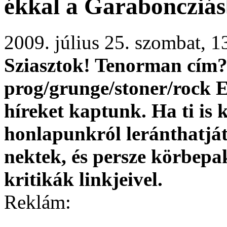
ékkal a Garaboncziá
2009. július 25. szombat, 
Sziasztok!
Tenorman
cím?
prog/grunge/stoner/rock
híreket kaptunk. Ha ti is 
honlapunkról leránthatjá
nektek, és persze körbepa
kritikák linkjeivel.
Reklám: