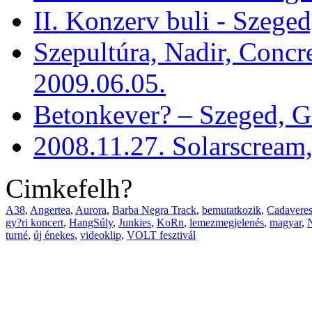
II. Konzerv buli - Szege
Szepultúra, Nadir, Concr
2009.06.05.
Betonkever? – Szeged, G
2008.11.27. Solarscream,
Cimkefelh?
A38
,
Angertea
,
Aurora
,
Barba Negra Track
,
bemutatkozik
,
Cadavere
gy?ri koncert
,
HangSúly
,
Junkies
,
KoRn
,
lemezmegjelenés
,
magyar
,
turné
,
új énekes
,
videoklip
,
VOLT fesztivál