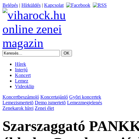
Belépés
|
Hírküldés
|
Kapcsolat
Hírek
Interjú
Koncert
Lemez
Videoklip
Koncertbeszámoló
Koncertajánló
Gyõri koncertek
Lemezismertetõ
Demo ismertetõ
Lemezmegjelenés
Zenekarok hírei
Zenei élet
Szarszaggató PANKKK