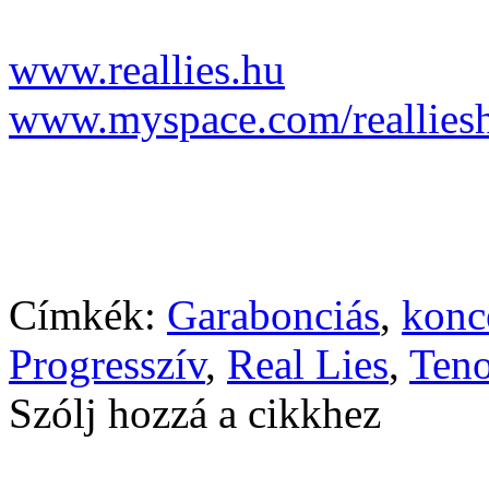
www.reallies.hu
www.myspace.com/reallies
Címkék:
Garabonciás
,
konc
Progresszív
,
Real Lies
,
Ten
Szólj hozzá a cikkhez