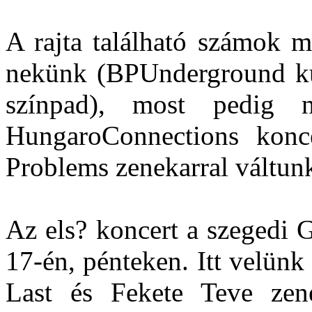
A rajta található számok m
nekünk (BPUnderground kül
színpad), most pedig
HungaroConnections konce
Problems zenekarral váltunk
Az els? koncert a szegedi 
17-én, pénteken. Itt velün
Last és Fekete Teve zen