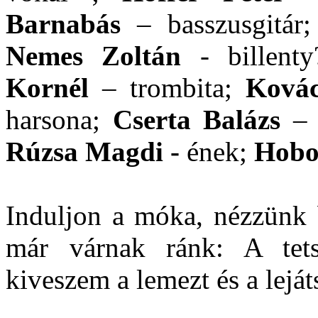
Barnabás
– basszusgitár
Nemes Zoltán
- billenty
Kornél
– trombita;
Kovác
harsona;
Cserta Balázs
– 
Rúzsa Magdi -
ének;
Hob
Induljon a móka, nézzünk b
már várnak ránk: A tetsz
kiveszem a lemezt és a lejá