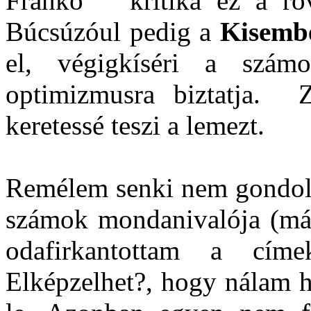
Frankó kritika ez a rövi
Búcsúzóul pedig a
Kisemb
el, végigkíséri a szám
optimizmusra biztatja. Z
keretessé teszi a lemezt.
Remélem senki nem gondolj
számok mondanivalója (más
odafirkantottam a cí
Elképzelhet?, hogy nálam h