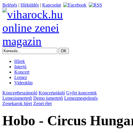
Belépés
|
Hírküldés
|
Kapcsolat
Hírek
Interjú
Koncert
Lemez
Videoklip
Koncertbeszámoló
Koncertajánló
Gyõri koncertek
Lemezismertetõ
Demo ismertetõ
Lemezmegjelenés
Zenekarok hírei
Zenei élet
Hobo - Circus Hunga