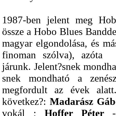
1987-ben jelent meg Hob
össze a Hobo Blues Banddel
magyar elgondolása, és má
finoman szólva), azóta
járunk. Jelent?snek mondhat
snek mondható a zenész
megfordult az évek alatt
következ?:
Madarász Gáb
vokál ;
Hoffer Péter
- 