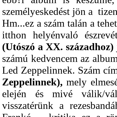
személyeskedést jön a tiz
Hm...ez a szám talán a tehe
itthon helyénvaló észrev
(Utószó a XX. századhoz)
számú kedvencem az albumon
Led Zeppelinnek. Szám cí
Zeppelinnek),
mely elmesé
elején és mivé válik/
visszatérünk a rezesban