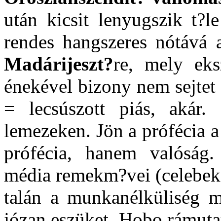
után kicsit lenyugszik t?
rendes hangszeres nótává al
Madárijeszt?
re, mely eksz
énekével bizony nem sejtet
= lecsúszott piás, akár
lemezeken. Jön a prófécia 
prófécia, hanem valóság
média remekm?vei (celebek é
talán a munkanélküliség mi
józan eszüket. Hobo rámuta