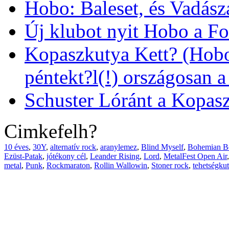
Hobo: Baleset, és Vadász
Új klubot nyit Hobo a F
Kopaszkutya Kett? (Hobo,
péntekt?l(!) országosan 
Schuster Lóránt a Kopasz
Cimkefelh?
10 éves
,
30Y
,
alternatív rock
,
aranylemez
,
Blind Myself
,
Bohemian Be
Ezüst-Patak
,
jótékony cél
,
Leander Rising
,
Lord
,
MetalFest Open Air
metal
,
Punk
,
Rockmaraton
,
Rollin Wallowin
,
Stoner rock
,
tehetségkut