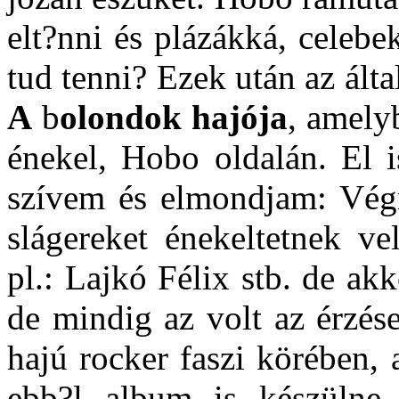
elt?nni és plázákká, celebe
tud tenni? Ezek után az ál
A
b
olondok hajója
, amely
énekel, Hobo oldalán. El i
szívem és elmondjam: Vé
slágereket énekeltetnek ve
pl.: Lajkó Félix stb. de akk
de mindig az volt az érzés
hajú rocker faszi körében,
ebb?l album is készülne,