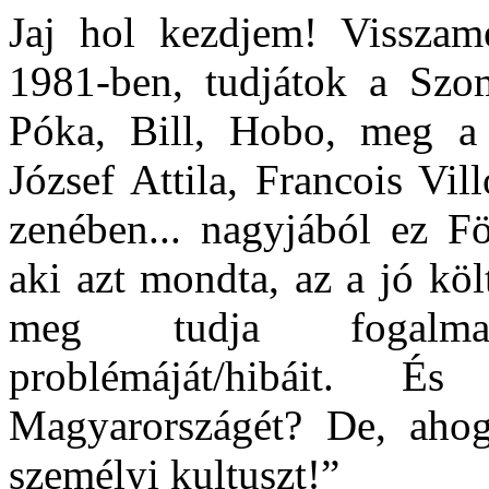
Jaj hol kezdjem! Visszam
1981-ben, tudjátok a Szo
Póka, Bill, Hobo, meg a 
József Attila, Francois Vi
zenében... nagyjából ez Fö
aki azt mondta, az a jó köl
meg tudja fogalmaz
problémáját/hibáit. 
Magyarországét? De, ah
személyi kultuszt!”