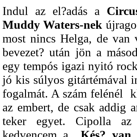
Indul az el?adás a
Circu
Muddy Waters-nek
újragon
most nincs Helga, de van 
bevezet? után jön a másod
egy tempós igazi nyitó roc
jó kis súlyos gitártémával 
fogalmát. A szám felénél kl
az embert, de csak addig
teker egyet. Cipolla az
kedvencem a
Kés? van