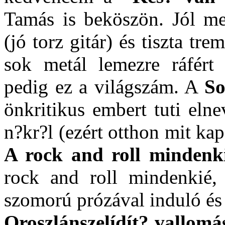
Tamás is beköszön. Jól me
(jó torz gitár) és tiszta tr
sok metál lemezre ráfért 
pedig ez a világszám. A
So
önkritikus embert tuti eln
n?kr?l (ezért otthon mit ka
A rock and roll mindenk
rock and roll mindenkié,
szomorú prózával induló és 
Oroszlánszelídít? vallom