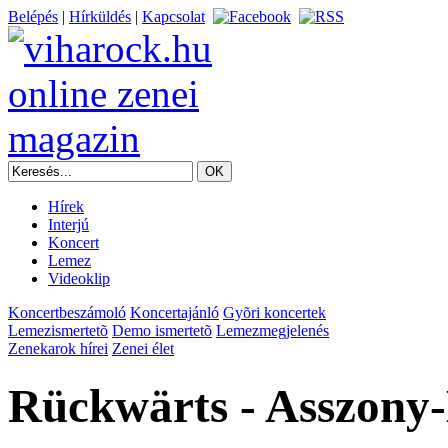
Belépés
|
Hírküldés
|
Kapcsolat
Hírek
Interjú
Koncert
Lemez
Videoklip
Koncertbeszámoló
Koncertajánló
Gyõri koncertek
Lemezismertetõ
Demo ismertetõ
Lemezmegjelenés
Zenekarok hírei
Zenei élet
Rückwärts - Asszony