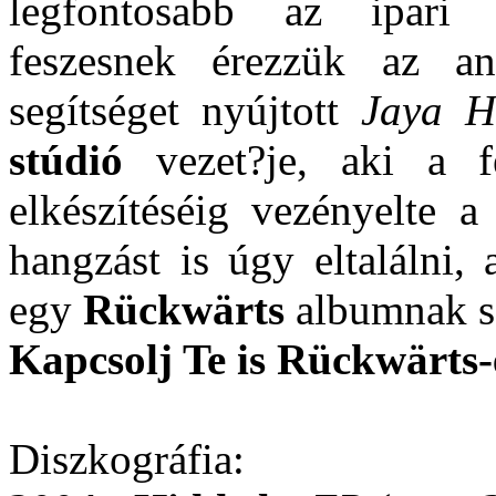
legfontosabb az ipari r
feszesnek érezzük az an
segítséget nyújtott
Jaya Ha
stúdió
vezet?je, aki a fe
elkészítéséig vezényelte a
hangzást is úgy eltalálni,
egy
Rückwärts
albumnak sz
Kapcsolj Te is Rückwärts-
Diszkográfia: