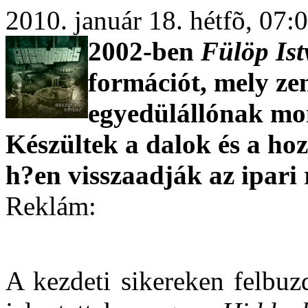
2010. január 18. hétfõ, 07
2002-ben
Fülöp Is
formációt, mely ze
egyedülállónak m
Készültek a dalok és a ho
h?en visszaadják az ipari r
Reklám:
A kezdeti sikereken felbu