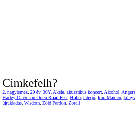
Cimkefelh?
2. nagylemez
,
20 év
,
30Y
,
Akela
,
akusztikus koncert
,
Alcohol
,
Anger
Harley-Davidson Open Road Fest
,
Hobo
,
interjú
,
Iron Maiden
,
köny
újrakiadás
,
Wisdom
,
Zöld Pardon
,
Zorall