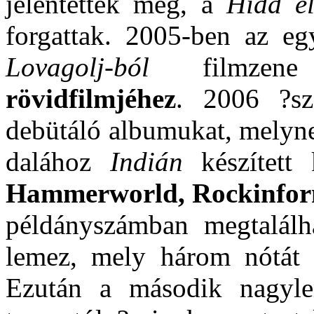
jelentettek meg, a
Hidd e
forgattak. 2005-ben az eg
Lovagolj-ból
filmzen
rövidfilmjéhez
. 2006 ?sz
debütáló albumukat, melyn
dalához
Indián
készített 
Hammerworld, Rockinfor
példányszámban megtalál
lemez, mely három nótát é
Ezután a második nagyle