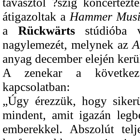
tavasztól ?szig koncertezt
átigazoltak a
Hammer Music
a
Rückwärts
stúdióba vo
nagylemezét, melynek az
A
anyag december elején kerül
A zenekar a következ?
kapcsolatban:
„Úgy érezzük, hogy siker
mindent, amit igazán legb
emberekkel. Abszolút tel