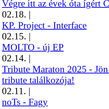
Végre itt az évek óta ígért 
02.18.
|
KP. Project - Interface
02.15.
|
MOLTO - új EP
02.14.
|
Tribute Maraton 2025 - Jön
tribute találkozója!
02.11.
|
noTs - Fagy