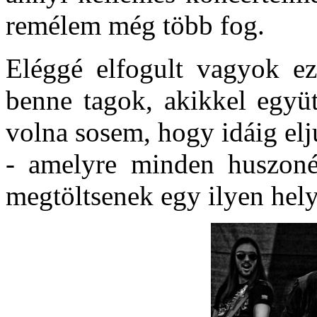
remélem még több fog.
Eléggé elfogult vagyok ez
benne tagok, akikkel együ
volna sosem, hogy idáig elj
- amelyre minden huszoné
megtöltsenek egy ilyen h