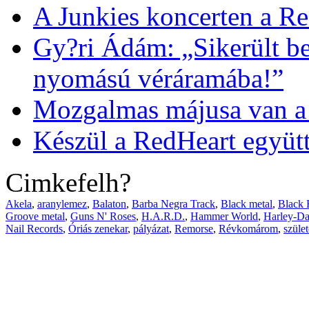
A Junkies koncerten a R
Gy?ri Ádám: „Sikerült b
nyomású véráramába!”
Mozgalmas májusa van a
Készül a RedHeart együtte
Cimkefelh?
Akela
,
aranylemez
,
Balaton
,
Barba Negra Track
,
Black metal
,
Black 
Groove metal
,
Guns N' Roses
,
H.A.R.D.
,
Hammer World
,
Harley-Da
Nail Records
,
Óriás zenekar
,
pályázat
,
Remorse
,
Révkomárom
,
szüle