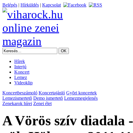
Belépés
|
Hírküldés
|
Kapcsolat
Hírek
Interjú
Koncert
Lemez
Videoklip
Koncertbeszámoló
Koncertajánló
Gyõri koncertek
Lemezismertetõ
Demo ismertetõ
Lemezmegjelenés
Zenekarok hírei
Zenei élet
A Vörös szív diadala 