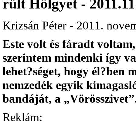
rült Hölgyet - 2011.11
Krizsán Péter - 2011. nove
Este volt és fáradt voltam,
szerintem mindenki így v
lehet?séget, hogy él?ben 
nemzedék egyik kimagasló
bandáját, a „Vörösszivet”
Reklám: