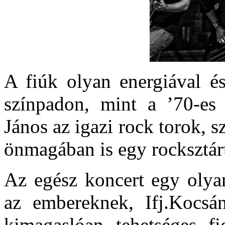
A fiúk olyan energiával és
színpadon, mint a ’70-es 
János az igazi rock torok, 
önmagában is egy rocksztár
Az egész koncert egy olyan
az embereknek, Ifj.Kocsá
kimagaslóan tehetséges f