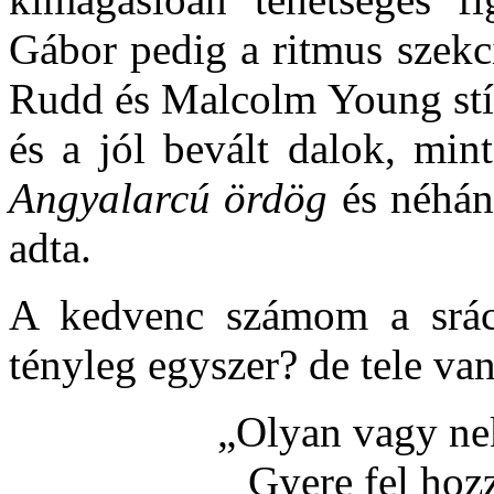
Gábor pedig a ritmus szekc
Rudd és Malcolm Young stíl
és a jól bevált dalok, min
Angyalarcú ördög
és néhán
adta.
A kedvenc számom a srác
tényleg egyszer? de tele van
„Olyan vagy ne
Gyere fel hoz