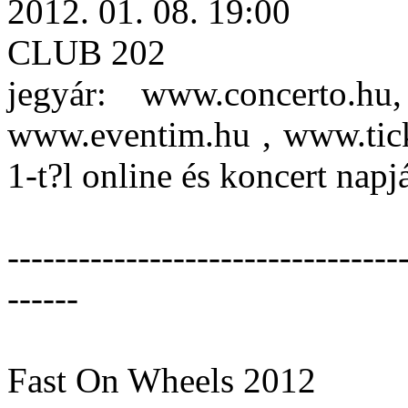
2012. 01. 08. 19:00
CLUB 202
jegyár: www.concerto.hu
www.eventim.hu , www.ticke
1-t?l online és koncert napj
---------------------------------
------
Fast On Wheels 2012