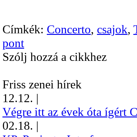
Címkék:
Concerto
,
csajok
,
pont
Szólj hozzá a cikkhez
Friss zenei hírek
12.12.
|
Végre itt az évek óta ígért 
02.18.
|