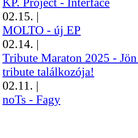
KP. Project - Interface
02.15.
|
MOLTO - új EP
02.14.
|
Tribute Maraton 2025 - Jön
tribute találkozója!
02.11.
|
noTs - Fagy