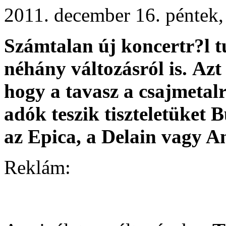
2011. december 16. péntek
Számtalan új koncertr?l 
néhány változásról is. Az
hogy a tavasz a
csajmetal
adók teszik tiszteletüket
B
az
Epica
, a
Delain
vagy
A
Reklám: