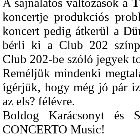
A sajnálatos változások a
T
koncertje produkciós prob
koncert pedig átkerül a Dü
bérli ki a Club 202 színp
Club 202-be szóló jegyek to
Reméljük mindenki megtalál
ígérjük, hogy még jó pár i
az els? félévre.
Boldog Karácsonyt és S
CONCERTO Music!