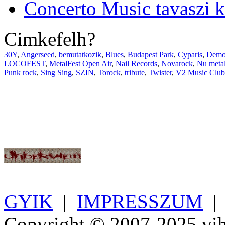
Concerto Music tavaszi 
Cimkefelh?
30Y
,
Angerseed
,
bemutatkozik
,
Blues
,
Budapest Park
,
Cyparis
,
Demo
LOCOFEST
,
MetalFest Open Air
,
Nail Records
,
Novarock
,
Nu meta
Punk rock
,
Sing Sing
,
SZIN
,
Torock
,
tribute
,
Twister
,
V2 Music Club
GYIK
|
IMPRESSZUM
Copyright © 2007-2025 vih