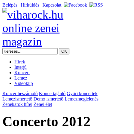
Belépés
|
Hírküldés
|
Kapcsolat
Hírek
Interjú
Koncert
Lemez
Videoklip
Koncertbeszámoló
Koncertajánló
Gyõri koncertek
Lemezismertetõ
Demo ismertetõ
Lemezmegjelenés
Zenekarok hírei
Zenei élet
Concerto 2012