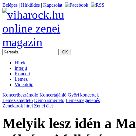
Belépés
|
Hírküldés
|
Kapcsolat
Hírek
Interjú
Koncert
Lemez
Videoklip
Koncertbeszámoló
Koncertajánló
Gyõri koncertek
Lemezismertetõ
Demo ismertetõ
Lemezmegjelenés
Zenekarok hírei
Zenei élet
Melyik lesz idén a M