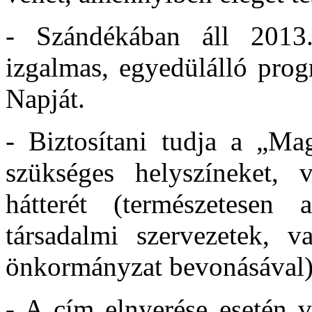
- Szándékában áll 2013.
izgalmas, egyedülálló pro
Napját.
- Biztosítani tudja a „M
szükséges helyszíneket,
hátterét (természetesen
társadalmi szervezetek, v
önkormányzat bevonásával)
- A cím elnyerése esetén v