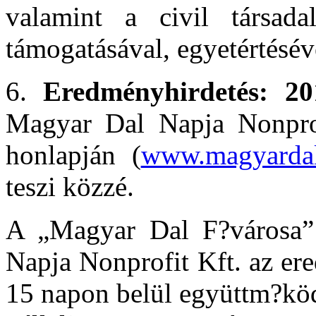
valamint a civil társad
támogatásával, egyetértésév
6.
Eredményhirdetés: 201
Magyar Dal Napja Nonprof
honlapján (
www.magyardal
teszi közzé.
A „Magyar Dal F?városa”
Napja Nonprofit Kft. az er
15 napon belül együttm?köd