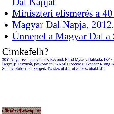
Dal Napját
Miniszteri elismerés a 4
Magyar Dal Napja, 2012.
Ünnepel a Magyar Dal a 
Cimkefelh?
30Y
,
Angerseed
,
aranylemez
,
Beyond
,
Blind Myself
,
Dalriada
,
Deák 
Hegyalja Fesztivál
,
jótékony cél
,
KKMH Rockház
,
Leander Rising
,
Soulfly
,
Subscribe
,
Szeged
,
Twister
,
új dal
,
új énekes
,
újrakiadás