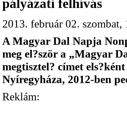
pályázati felhívás
2013. február 02. szombat
A Magyar Dal Napja Nonpr
meg el?ször a „
Magyar Da
megtisztel? címet els?kén
Nyíregyháza, 2012-ben ped
Reklám: