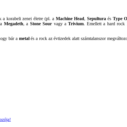
 a korabeli zenei életre (pl. a
Machine Head
,
Sepultura
és
Type O
t a
Megadeth
, a
Stone Sour
vagy a
Trivium
. Emellett a hard rock 
 hogy bár a
metal
és a rock az évtizedek alatt számtalanszor megváltozot
ozója!