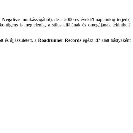
 Negative
munkásságából), de a 2000-es évekt?l napjainkig terjed?,
kontigens is megjelenik, a stílus alfájának és omegájának tekinthet?
t és újjászületett, a
Roadrunner Records
egész id? alatt bástyaként