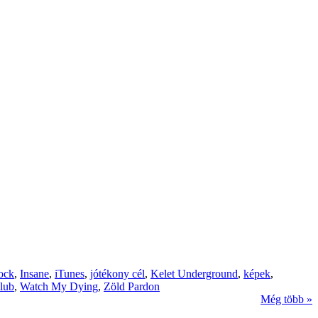
rock
,
Insane
,
iTunes
,
jótékony cél
,
Kelet Underground
,
képek
,
lub
,
Watch My Dying
,
Zöld Pardon
Még több »