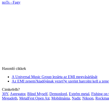
noTs - Fagy
Hasonló cikkek
A Universal Music Group lezárta az EMI megvásárlását
Az EMI zenem?kiadójának vezet?je szerint harcolni kell a zene 
Cimkefelh?
30Y
,
Agregator
,
Blind Myself
,
Demonlord
,
Extrém metal
,
Fishing on
Megadeth
,
MetalFest Open Air
,
Mobilmánia
,
Nadir
,
Nikson
,
Rockmar