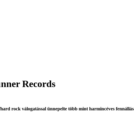
nner Records
/hard rock
válogatással ünnepelte több mint harmincéves fennállásá