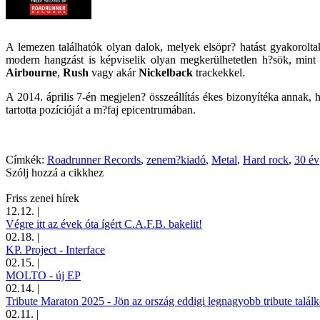
A lemezen találhatók olyan dalok, melyek elsöpr? hatást gyakoroltak
modern hangzást is képviselik olyan megkerülhetetlen h?sök, min
Airbourne
,
Rush
vagy akár
Nickelback
trackekkel.
A 2014. április 7-én megjelen? összeállítás ékes bizonyítéka annak,
tartotta pozícióját a m?faj epicentrumában.
Címkék:
Roadrunner Records
,
zenem?kiadó
,
Metal
,
Hard rock
,
30 év
Szólj hozzá a cikkhez
Friss zenei hírek
12.12.
|
Végre itt az évek óta ígért C.A.F.B. bakelit!
02.18.
|
KP. Project - Interface
02.15.
|
MOLTO - új EP
02.14.
|
Tribute Maraton 2025 - Jön az ország eddigi legnagyobb tribute találk
02.11.
|