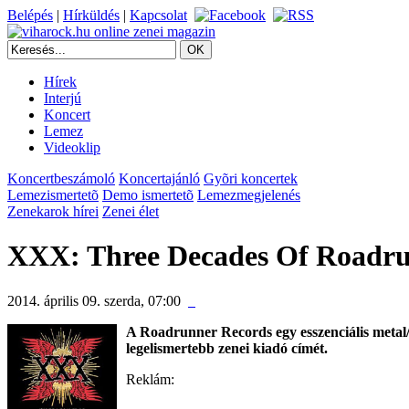
Belépés
|
Hírküldés
|
Kapcsolat
Hírek
Interjú
Koncert
Lemez
Videoklip
Koncertbeszámoló
Koncertajánló
Gyõri koncertek
Lemezismertetõ
Demo ismertetõ
Lemezmegjelenés
Zenekarok hírei
Zenei élet
XXX: Three Decades Of Roadru
2014. április 09. szerda, 07:00
A
Roadrunner Records
egy esszenciális
metal
legelismertebb zenei kiadó címét.
Reklám: