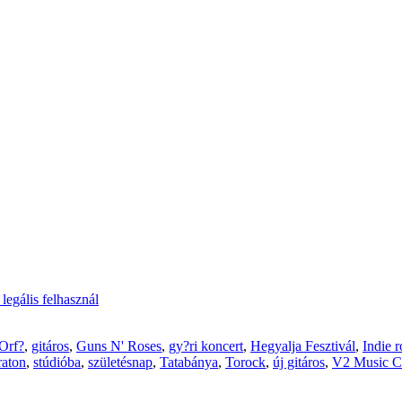
legális felhasznál
 Orf?
,
gitáros
,
Guns N' Roses
,
gy?ri koncert
,
Hegyalja Fesztivál
,
Indie 
aton
,
stúdióba
,
születésnap
,
Tatabánya
,
Torock
,
új gitáros
,
V2 Music C