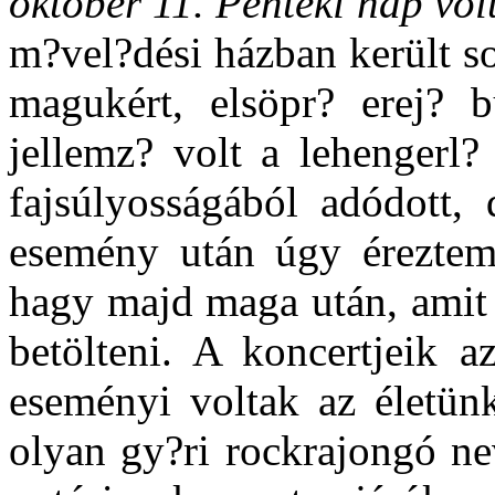
október 11. Pénteki nap volt
m?vel?dési házban került so
magukért, elsöpr? erej? b
jellemz? volt a lehengerl?
fajsúlyosságából adódott, 
esemény után úgy éreztem,
hagy majd maga után, amit
betölteni. A koncertjeik 
eseményi voltak az életün
olyan gy?ri rockrajongó ne