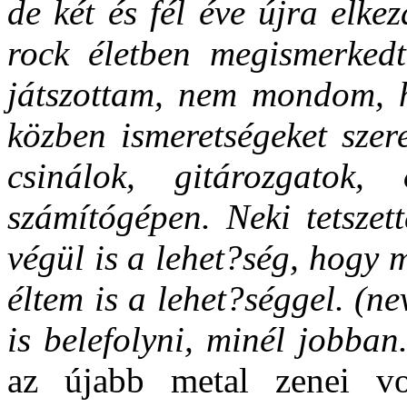
de két és fél éve újra elke
rock életben megismerked
játszottam, nem mondom, h
közben ismeretségeket szer
csinálok, gitározgatok,
számítógépen. Neki tetszet
végül is a lehet?ség, hogy 
éltem is a lehet?séggel. (n
is belefolyni, minél jobban
az újabb metal zenei vo