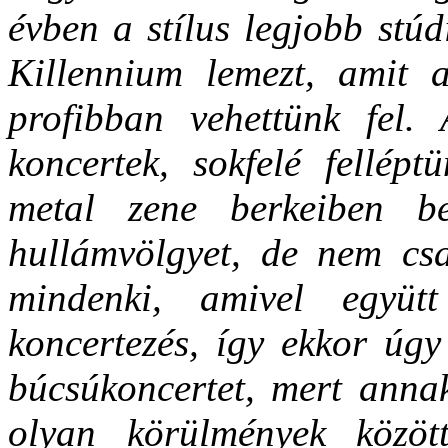
évben a stílus legjobb stú
Killennium lemezt, amit 
profibban vehettünk fel.
koncertek, sokfelé fellép
metal zene berkeiben be
hullámvölgyet, de nem csa
mindenki, amivel együtt
koncertezés, így ekkor úgy
búcsúkoncertet, mert annak
olyan körülmények közöt