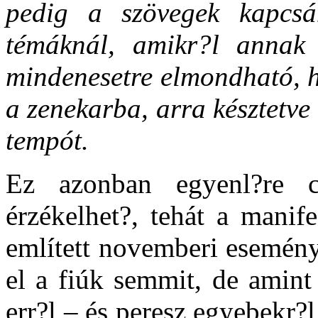
pedig a szövegek kapcs
témáknál, amikr?l annak 
mindenesetre elmondható, ho
a zenekarba, arra késztetve
tempót.
Ez azonban egyenl?re c
érzékelhet?, tehát a manif
említett novemberi esemény
el a fiúk semmit, de amint
err?l – és peresz egyebekr?