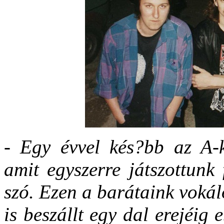
-
Egy évvel kés?bb az A-k
amit egyszerre játszottunk 
szó. Ezen a barátaink vokál
is beszállt egy dal erejéig