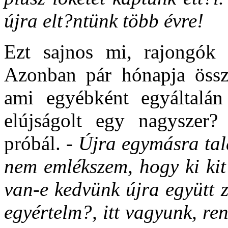
újra elt?ntünk több évre!
Ezt sajnos mi, rajongók i
Azonban pár hónapja össze
ami egyébként egyáltalá
elújságolt egy nagyszer? 
próbál. -
Újra egymásra tal
nem emlékszem, hogy ki kit 
van-e kedvünk újra együtt 
egyértelm?, itt vagyunk, re