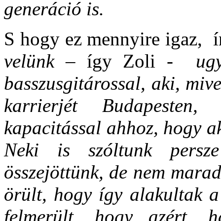
generáció is.
S hogy ez mennyire igaz, í
velünk –
így Zoli
- ugye
basszusgitárossal, aki, miv
karrierjét Budapesten
kapacitással ahhoz, hogy ak
Neki is szóltunk persz
összejöttünk, de nem maradn
örült, hogy így alakultak a
felmerült, hogy azért,