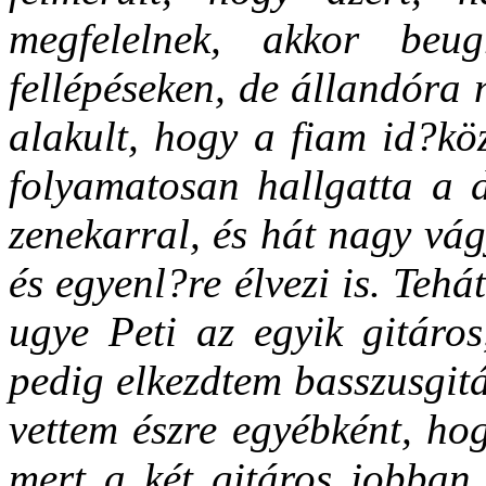
megfelelnek, akkor beu
fellépéseken, de állandóra 
alakult, hogy a fiam id?köz
folyamatosan hallgatta a d
zenekarral, és hát nagy vág
és egyenl?re élvezi is. Tehát
ugye Peti az egyik gitáro
pedig elkezdtem basszusgitá
vettem észre egyébként, ho
mert a két gitáros jobban 