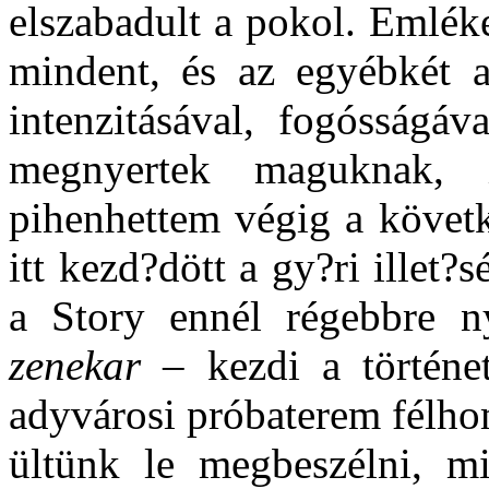
elszabadult a pokol. Emlék
mindent, és az egyébkét 
intenzitásával, fogósságáv
megnyertek maguknak, 
pihenhettem végig a követ
itt kezd?dött a gy?ri illet?
a Story ennél régebbre n
zenekar –
kezdi a történe
adyvárosi próbaterem félhom
ültünk le megbeszélni, mi