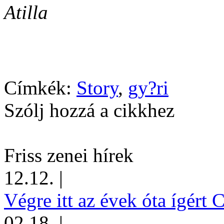
Atilla
Címkék:
Story
,
gy?ri
Szólj hozzá a cikkhez
Friss zenei hírek
12.12.
|
Végre itt az évek óta ígért 
02.18.
|