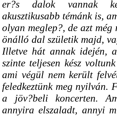
er?s dalok vannak ké
akusztikusabb témánk is, am
olyan meglep?, de azt még 
önálló dal születik majd, v
Illetve hát annak idején,
szinte teljesen kész voltu
ami végül nem került felvé
feledkeztünk meg nyilván. F
a jöv?beli koncerten. Am
annyira elszaladt, annyi m