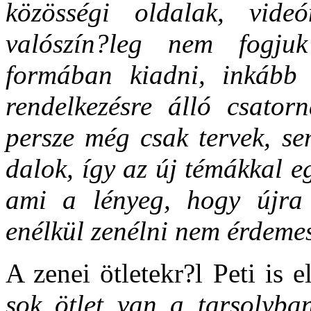
közösségi oldalak, vid
valószín?leg nem fogju
formában kiadni, inkább 
rendelkezésre álló csatorn
persze még csak tervek, s
dalok, így az új témákkal e
ami a lényeg, hogy újra é
enélkül zenélni nem érdeme
A zenei ötletekr?l Peti is 
sok ötlet van a tarsolyban