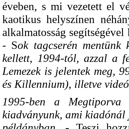
éveben, s mi vezetett el 
kaotikus helyszínen néhán
alkalmatosság segítségével
- S
ok tagcserén mentünk k
kellett, 1994-tól, azzal a 
Lemezek is jelentek meg, 99
és Killennium), illetve vide
1995-ben a Megtiporva i
kiadványunk, ami kiadónál jö
példányban. -
Teszi hoz