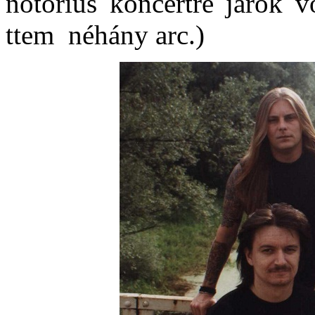
notórius koncertre járók v
ttem néhány arc.)