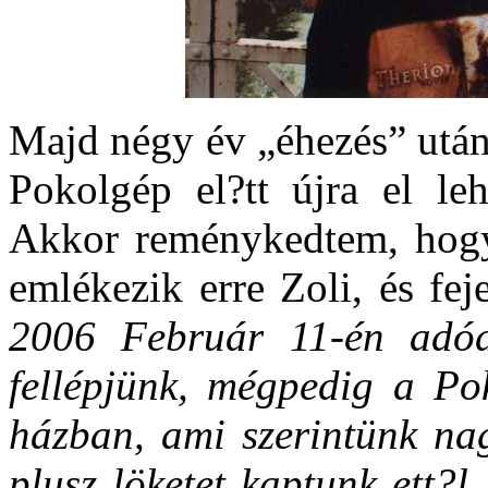
Majd négy év „éhezés” után
Pokolgép el?tt újra el le
Akkor reménykedtem, hogy 
emlékezik erre Zoli, és fej
2006 Február 11-én adód
fellépjünk, mégpedig a Po
házban, ami szerintünk nag
plusz löketet kaptunk ett?l