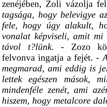
zenéjében, Zoli vázolja fe
tagsága, hogy belevigye az
fele, hogy úgy alakult, h
vonalat képviseli, amit mi
távol t?lünk. -
Zozo kö
felvonva ingatja a fejét. -
A
megmarad, ami eddig is jel
lettek egészen mások, mi
mindenféle zenét, ami azé
hiszem, hogy metalcore dal