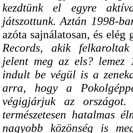
kezdtünk el egyre aktív
játszottunk. Aztán 1998-ba
azóta sajnálatosan, és elég
Records, akik felkarolta
jelent meg az els? lemez 1
indult be végül is a zeneka
arra, hogy a Pokolgéppe
végigjárjuk az országot.
természetesen hatalmas élm
nagyobb közönség is meg