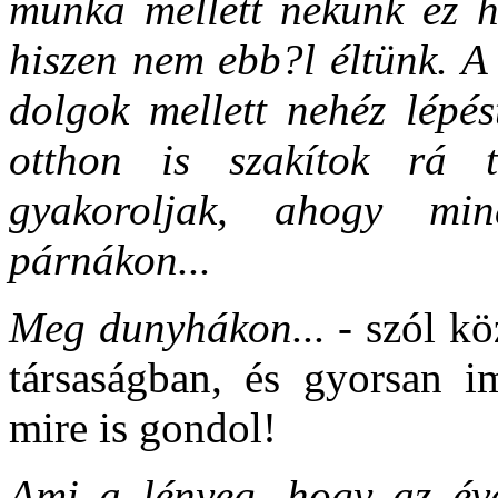
munka mellett nekünk ez h
hiszen nem ebb?l éltünk. A
dolgok mellett nehéz lépés
otthon is szakítok rá t
gyakoroljak, ahogy min
párnákon...
Meg dunyhákon... -
szól kö
társaságban, és gyorsan im
mire is gondol!
Ami a lényeg, hogy az éve