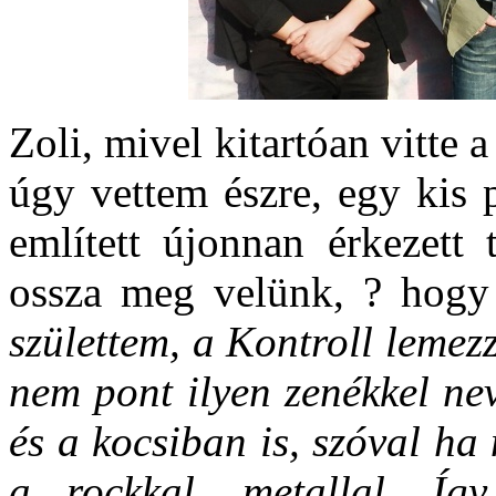
Zoli, mivel kitartóan vitte a 
úgy vettem észre, egy kis 
említett újonnan érkezett 
ossza meg velünk, ? hogy
születtem, a Kontroll lemezz
nem pont ilyen zenékkel nev
és a kocsiban is, szóval h
a rockkal, metallal. Íg