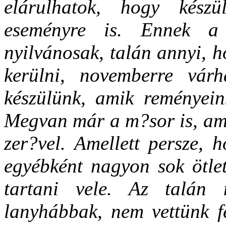
elárulhatok, hogy kész
eseményre is. Ennek a
nyilvánosak, talán annyi, h
kerülni, novemberre várh
készülünk, amik reményeink
Megvan már a m?sor is, ami 
zer?vel. Amellett persze, 
egyébként nagyon sok ötle
tartani vele. Az talán
lanyhábbak, nem vettünk fe