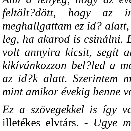
feltölt?dött, hogy az i
meghallgattam ez id? alatt, 
leg, ha akarod is csinálni.
volt annyira kicsit, segít 
kikívánkozzon bel?led a mo
az id?k alatt. Szerintem m
mint amikor évekig benne v
Ez a szövegekkel is így v
illetékes elvtárs. -
Ugye mi