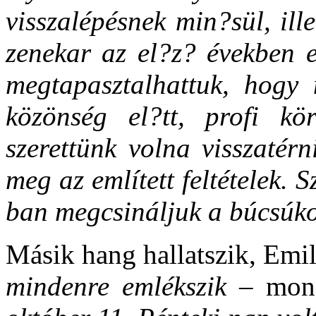
visszalépésnek min?sül, il
zenekar az el?z? években e
megtapasztalhattuk, hogy 
közönség el?tt, profi kö
szerettünk volna visszatér
meg az említett feltételek.
ban megcsináljuk a búcsúkon
Másik hang hallatszik, Emil
mindenre emlékszik –
mond