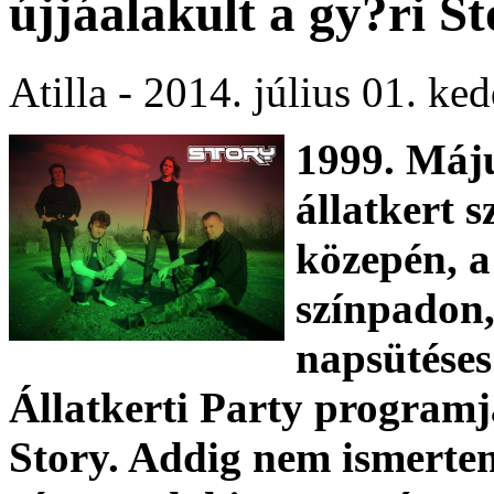
újjáalakult a gy?ri S
Atilla - 2014. július 01. k
1999. Máju
állatkert 
közepén, a 
színpadon,
napsütéses
Állatkerti Party programj
Story
. Addig nem ismerte