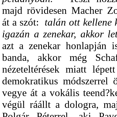
majd rövidesen Macher Zol
át a szót:
talán ott kellene
igazán a zenekar, akkor le
azt a zenekar honlapján is
banda, akkor még Schaf
nézeteltérések miatt lépet
demokratikus módszerrel ö
vegye át a vokális teend?ke
végül ráállt a dologra, ma
Polgár Péterrel, aki Pav