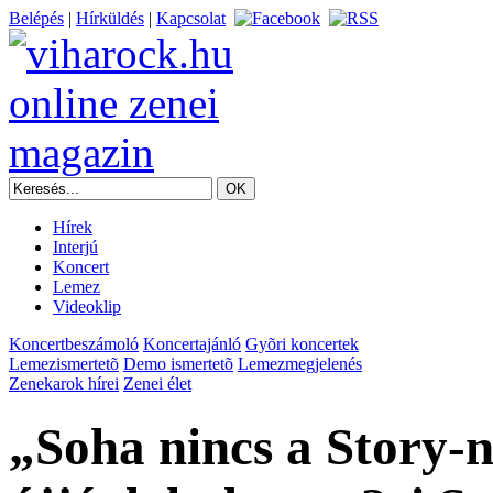
Belépés
|
Hírküldés
|
Kapcsolat
Hírek
Interjú
Koncert
Lemez
Videoklip
Koncertbeszámoló
Koncertajánló
Gyõri koncertek
Lemezismertetõ
Demo ismertetõ
Lemezmegjelenés
Zenekarok hírei
Zenei élet
„Soha nincs a Story-n