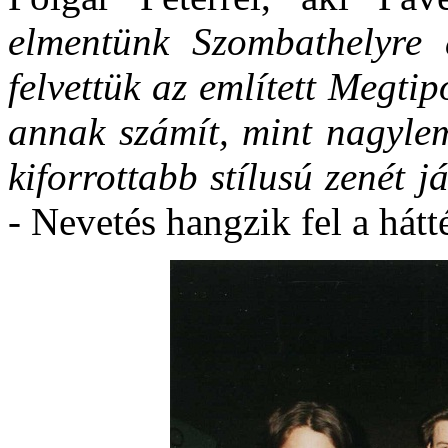
elmentünk Szombathelyre 
felvettük az említett Megt
annak számít, mint nagyle
kiforrottabb stílusú zenét j
-
Nevetés hangzik fel a hátt