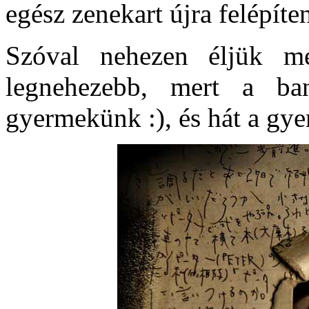
egész zenekart újra felépíten
Szóval nehezen éljük m
legnehezebb, mert a b
gyermekünk :), és hát a gye