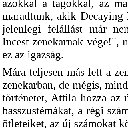
azokkal a tagokkal, az má
maradtunk, akik Decaying I
jelenlegi felállást már n
Incest zenekarnak vége!", m
ez az igazság.
Mára teljesen más lett a ze
zenekarban, de mégis, minde
történetet, Attila hozza az
basszustémákat, a régi szá
ötleteiket, az új számokat k