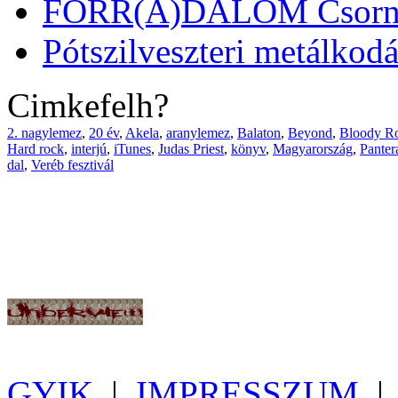
FORR(A)DALOM Csorn
Pótszilveszteri metálkod
Cimkefelh?
2. nagylemez
,
20 év
,
Akela
,
aranylemez
,
Balaton
,
Beyond
,
Bloody Ro
Hard rock
,
interjú
,
iTunes
,
Judas Priest
,
könyv
,
Magyarország
,
Panter
dal
,
Veréb fesztivál
GYIK
|
IMPRESSZUM