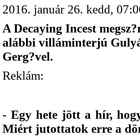
2016. január 26. kedd, 07
A
Decaying Incest
megsz?n
alábbi villáminterjú Guly
Gerg?vel.
Reklám:
- Egy hete jött a hír, ho
Miért jutottatok erre a dö