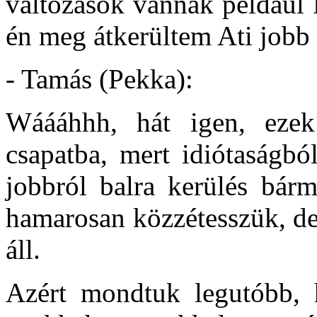
változások vannak például 
én meg átkerültem Ati jobb o
- Tamás (Pekka):
Wáááhhh, hát igen, ezek
csapatba, mert idiótaságbó
jobbról balra kerülés bárm
hamarosan közzétesszük, de 
áll.
Azért mondtuk legutóbb, 