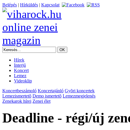
Belépés
|
Hírküldés
|
Kapcsolat
Hírek
Interjú
Koncert
Lemez
Videoklip
Koncertbeszámoló
Koncertajánló
Gyõri koncertek
Lemezismertetõ
Demo ismertetõ
Lemezmegjelenés
Zenekarok hírei
Zenei élet
Deadline - régi/új ze