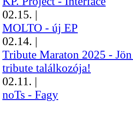
KP. Project - Interface
02.15.
|
MOLTO - új EP
02.14.
|
Tribute Maraton 2025 - Jön
tribute találkozója!
02.11.
|
noTs - Fagy