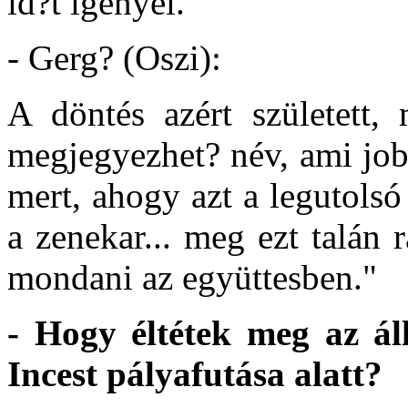
id?t igényel.
- Gerg? (Oszi):
A döntés azért született,
megjegyezhet? név, ami jo
mert, ahogy azt a legutolsó
a zenekar... meg ezt talán 
mondani az együttesben."
- Hogy éltétek meg az ál
Incest pályafutása alatt?