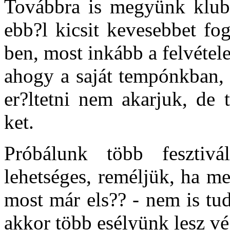
Továbbra is megyünk klubk
ebb?l kicsit kevesebbet fo
ben, most inkább a felvétel
ahogy a saját tempónkban, 
er?ltetni nem akarjuk, de 
ket.
Próbálunk több fesztiv
lehetséges, reméljük, ha m
most már els?? - nem is tu
akkor több esélyünk lesz vé