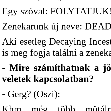
Egy szóval: FOLYTATJUK
Zenekarunk új neve: DEA
Aki esetleg Decaying Inces
is meg fogja találni a zeneka
- Mire számíthatnak a jö
veletek kapcsolatban?
- Gerg? (Oszi):
Khm... még... több... mötálr