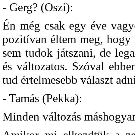
- Gerg? (Oszi):
Én még csak egy éve vagyo
pozitívan éltem meg, hogy
sem tudok játszani, de leg
és változatos. Szóval ebb
tud értelmesebb választ adni
- Tamás (Pekka):
Minden változás máshogyan 
Amikor mi elkezdtük a ze