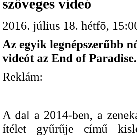
szöveges videó
2016. július 18. hétfõ, 15:
Az egyik legnépszerűbb nót
videót az End of Paradise.
Reklám:
A dal a 2014-ben, a zeneka
ítélet gyűrűje című ki