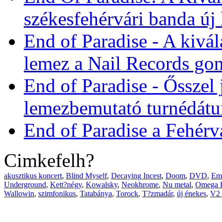
székesfehérvári banda új
End of Paradise - A kivál
lemez a Nail Records go
End of Paradise - Ősszel 
lemezbemutató turnédát
End of Paradise a Fehérv
Cimkefelh?
akusztikus koncert
,
Blind Myself
,
Decaying Incest
,
Doom
,
DVD
,
Em
Underground
,
Kett?négy
,
Kowalsky
,
Neokhrome
,
Nu metal
,
Omega D
Wallowin
,
szimfonikus
,
Tatabánya
,
Torock
,
T?zmadár
,
új énekes
,
V2 