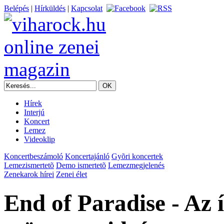
Belépés
|
Hírküldés
|
Kapcsolat
Hírek
Interjú
Koncert
Lemez
Videoklip
Koncertbeszámoló
Koncertajánló
Gyõri koncertek
Lemezismertetõ
Demo ismertetõ
Lemezmegjelenés
Zenekarok hírei
Zenei élet
End of Paradise - Az í