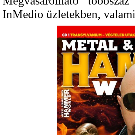
Megvásárolható többszáz
InMedio üzletekben, valami