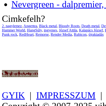
Nevergreen - dalpremier,
Cimkefelh?
2. nagylemez
,
Angertea
,
Black metal
,
Bloody Roots
,
Death metal
,
De
Hammer World
,
HangSúly
,
ingyenes
,
József Attila
,
Kalapács József
,
Punk rock
,
RedHeart
,
Remorse
,
Render Media
,
Rubicon
,
újrakiadás
GYIK
|
IMPRESSZUM
Copyright © 2007-2025 vih