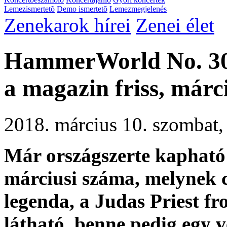
Lemezismertetõ
Demo ismertetõ
Lemezmegjelenés
Zenekarok hírei
Zenei élet
HammerWorld No. 302
a magazin friss, márc
2018. március 10. szombat
Már országszerte kaphat
márciusi száma, melynek 
legenda, a
Judas Priest
fr
látható, benne pedig egy ve