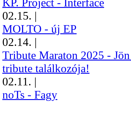
KP. Project - Interface
02.15.
|
MOLTO - új EP
02.14.
|
Tribute Maraton 2025 - Jön
tribute találkozója!
02.11.
|
noTs - Fagy