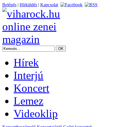
Belépés
|
Hírküldés
|
Kapcsolat
Hírek
Interjú
Koncert
Lemez
Videoklip
Koncertbeszámoló
Koncertajánló
Gyõri koncertek