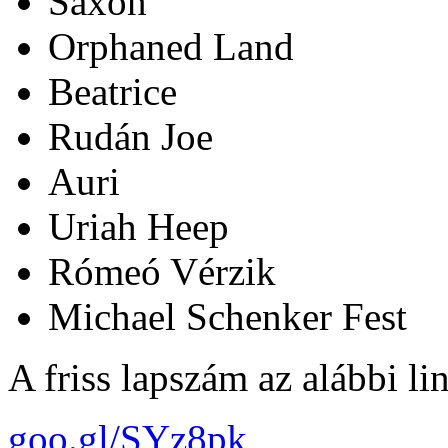
Saxon
Orphaned Land
Beatrice
Rudán Joe
Auri
Uriah Heep
Rómeó Vérzik
Michael Schenker Fest
A friss lapszám az alábbi l
goo.gl/SYz8pk