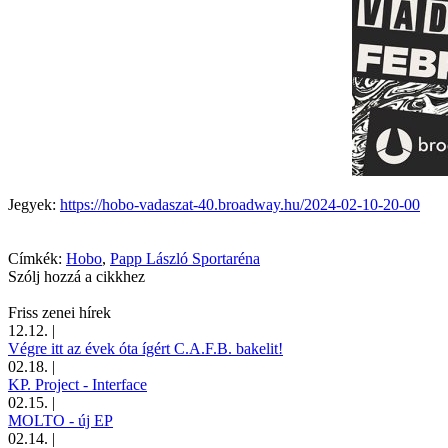
Jegyek:
https://hobo-vadaszat-40.broadway.hu/2024-02-10-20-00
Címkék:
Hobo
,
Papp László Sportaréna
Szólj hozzá a cikkhez
Friss zenei hírek
12.12.
|
Végre itt az évek óta ígért C.A.F.B. bakelit!
02.18.
|
KP. Project - Interface
02.15.
|
MOLTO - új EP
02.14.
|