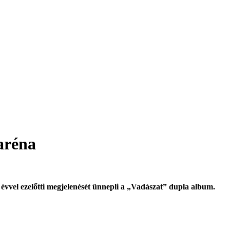
aréna
 évvel ezelőtti megjelenését ünnepli a „Vadászat” dupla album.