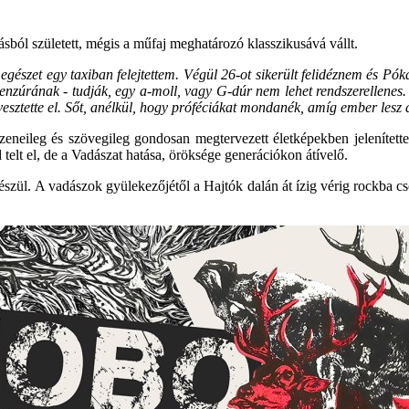
sból született, mégis a műfaj meghatározó klasszikusává vállt.
egészet egy taxiban felejtettem. Végül 26-ot sikerült felidéznem és P
 cenzúrának - tudják, egy a-moll, vagy G-dúr nem lehet rendszerellenes
esztette el. Sőt, anélkül, hogy próféciákat mondanék, amíg ember lesz
eneileg és szövegileg gondosan megtervezett életképekben jelenített
telt el, de a Vadászat hatása, öröksége generációkon átívelő.
észül. A vadászok gyülekezőjétől a Hajtók dalán át ízig vérig rockba 