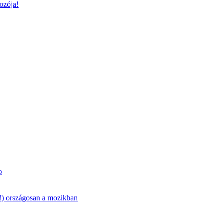
ozója!
o
(!) országosan a mozikban