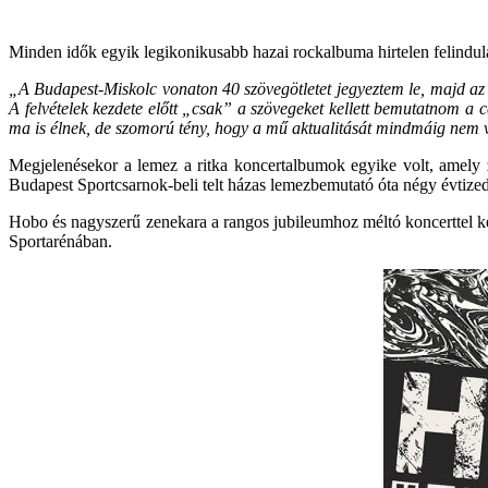
Minden idők egyik legikonikusabb hazai rockalbuma hirtelen felindulá
„A Budapest-Miskolc vonaton 40 szövegötletet jegyeztem le, majd az 
A felvételek kezdete előtt „csak” a szövegeket kellett bemutatnom a
ma is élnek, de szomorú tény, hogy a mű aktualitását mindmáig nem v
Megjelenésekor a lemez a ritka koncertalbumok egyike volt, amely z
Budapest Sportcsarnok-beli telt házas lemezbemutató óta négy évtized 
Hobo és nagyszerű zenekara a rangos jubileumhoz méltó koncerttel k
Sportarénában.