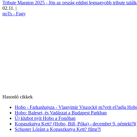
Tribute Maraton 2025 - Jön az ország eddigi legnagyobb tribute találk
02.11.
|
noTs - Fagy
Hasonló cikkek
Hobo - Farkashajsza - Vlagyimir Viszockij m?veit el?adja Hob
Hobo: Baleset, és Vadászat a Budapest Parkban
Új klubot nyit Hobo a Fonóban
Kopaszkutya Kett? (Hobo, Bill, Póka) - december 9. péntekt?l
Schuster Lóránt a Kopaszkutya Kett? filmr?l