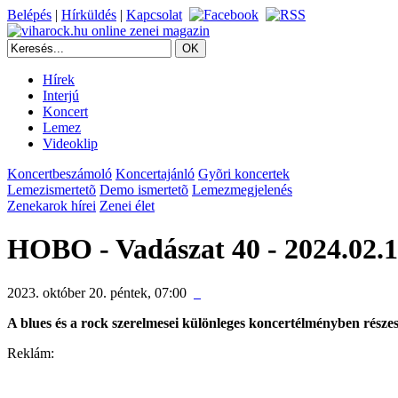
Belépés
|
Hírküldés
|
Kapcsolat
Hírek
Interjú
Koncert
Lemez
Videoklip
Koncertbeszámoló
Koncertajánló
Gyõri koncertek
Lemezismertetõ
Demo ismertetõ
Lemezmegjelenés
Zenekarok hírei
Zenei élet
HOBO - Vadászat 40 - 2024.02.1
2023. október 20. péntek, 07:00
A blues és a rock szerelmesei különleges koncertélményben rész
Reklám: