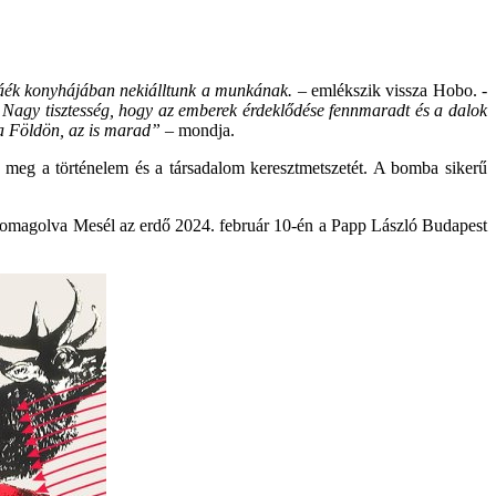
ókáék konyhájában nekiálltunk a munkának.
– emlékszik vissza Hobo. -
. Nagy tisztesség, hogy az emberek érdeklődése fennmaradt és a dalok
 a Földön, az is marad”
– mondja.
e meg a történelem és a társadalom keresztmetszetét. A bomba sikerű
csomagolva Mesél az erdő 2024. február 10-én a Papp László Budapest