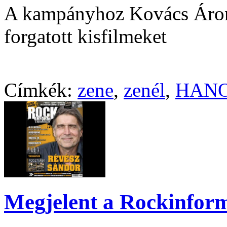
A kampányhoz Kovács Áron
forgatott kisfilmeket
Címkék:
zene
,
zenél
,
HAN
Megjelent a Rockinfor