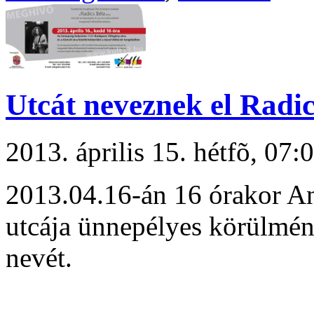
Utcát neveznek el Radic
2013. április 15. hétfõ, 0
2013.04.16-án 16 órakor A
utcája ünnepélyes körülmény
nevét.