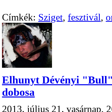
Címkék:
Sziget
,
fesztivál
,
o
Elhunyt Dévényi "Bull"
dobosa
2013. július 21. vasárnap,