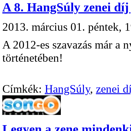
A 8. HangSúly zenei díj j
2013. március 01. péntek,
A 2012-es szavazás már a n
történetében!
Címkék:
HangSúly
,
zenei dí
Legyen a zene mindenki