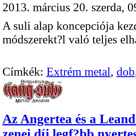
2013. március 20. szerda,
A suli alap koncepciója ke
módszerekt?l való teljes elh
Címkék:
Extrém metal
,
dob
Az Angertea és a Leand
zenei díj legf?bb nyertes