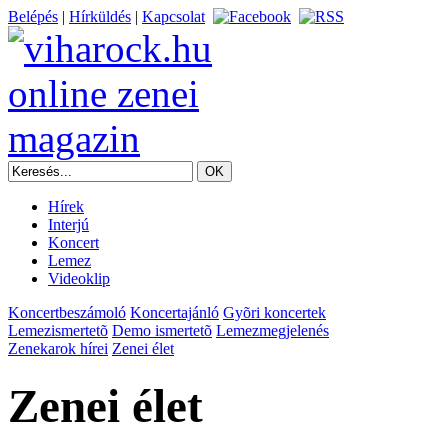
Belépés
|
Hírküldés
|
Kapcsolat
Hírek
Interjú
Koncert
Lemez
Videoklip
Koncertbeszámoló
Koncertajánló
Gyõri koncertek
Lemezismertetõ
Demo ismertetõ
Lemezmegjelenés
Zenekarok hírei
Zenei élet
Zenei élet