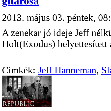
gitárosa
2013. május 03. péntek, 0
A zenekar jó ideje Jeff nélk
Holt(Exodus) helyettesített
Címkék:
Jeff Hanneman
,
Sl