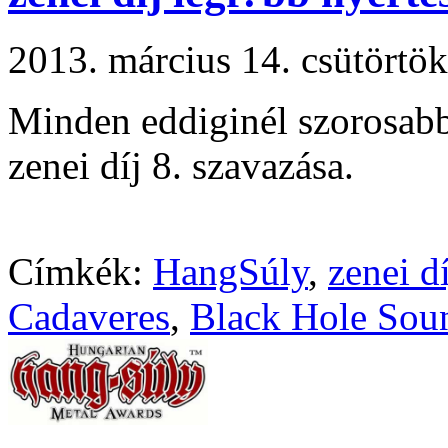
2013. március 14. csütört
Minden eddiginél szorosab
zenei díj 8. szavazása.
Címkék:
HangSúly
,
zenei dí
Cadaveres
,
Black Hole Sou