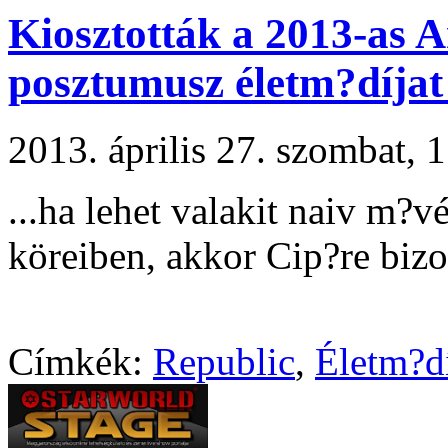
Kiosztották a 2013-as A
posztumusz életm?díjat
2013. április 27. szombat,
...ha lehet valakit naiv m?
köreiben, akkor Cip?re bizon
Címkék:
Republic
,
Életm?d