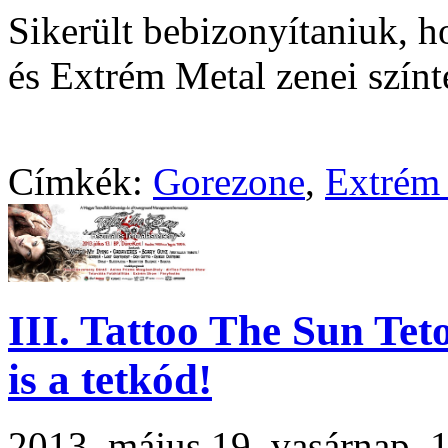
Sikerült bebizonyítaniuk, 
és Extrém Metal zenei színt
Címkék:
Gorezone
,
Extrém
III. Tattoo The Sun Tet
is a tetkód!
2013. május 19. vasárnap,