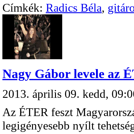
Címkék:
Radics Béla
,
gitár
Nagy Gábor levele az É
2013. április 09. kedd, 09
Az ÉTER feszt Magyarorszá
legigényesebb nyílt tehetsé