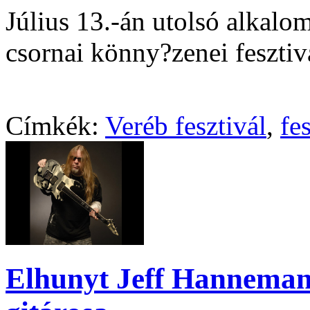
Július 13.-án utolsó alkal
csornai könny?zenei fesztiv
Címkék:
Veréb fesztivál
,
fe
Elhunyt Jeff Hanneman 