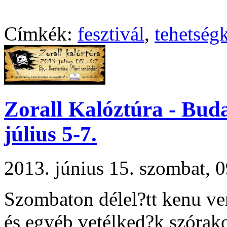
Címkék:
fesztivál
,
tehetség
Zorall Kalóztúra - Bud
július 5-7.
2013. június 15. szombat,
Szombaton délel?tt kenu ve
és egyéb vetélked?k szórako