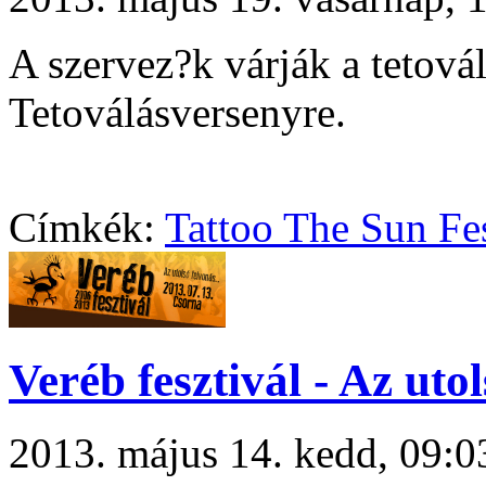
A szervez?k várják a tetová
Tetoválásversenyre.
Címkék:
Tattoo The Sun Fes
Veréb fesztivál - Az uto
2013. május 14. kedd, 09