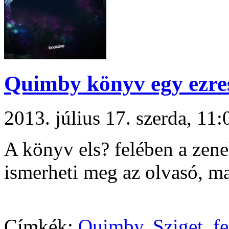
Quimby könyv egy ezre
2013. július 17. szerda, 1
A könyv els? felében a zene
ismerheti meg az olvasó, ma
Címkék:
Quimby
,
Sziget
,
fe