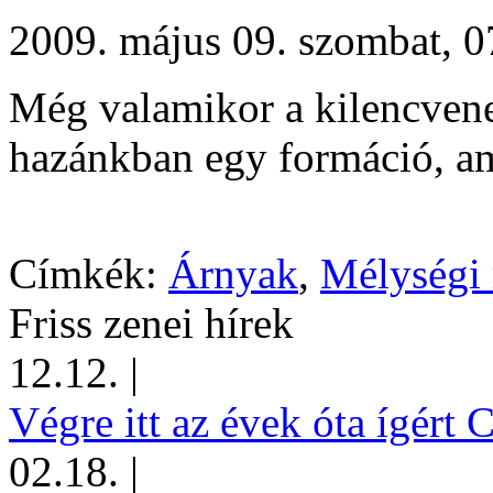
2009. május 09. szombat,
Még valamikor a kilencvenes
hazánkban egy formáció, ami
Címkék:
Árnyak
,
Mélységi
Friss zenei hírek
12.12.
|
Végre itt az évek óta ígért 
02.18.
|