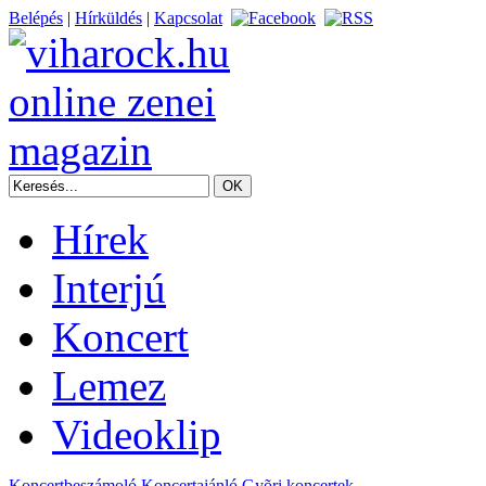
Belépés
|
Hírküldés
|
Kapcsolat
Hírek
Interjú
Koncert
Lemez
Videoklip
Koncertbeszámoló
Koncertajánló
Gyõri koncertek