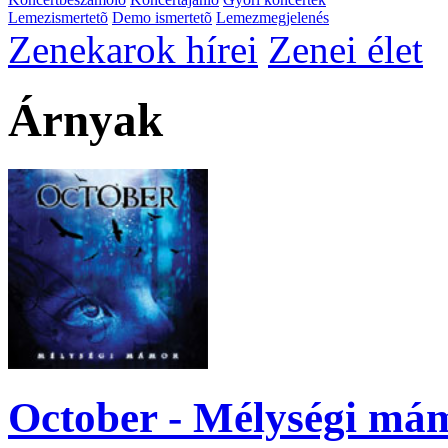
Lemezismertetõ
Demo ismertetõ
Lemezmegjelenés
Zenekarok hírei
Zenei élet
Árnyak
October - Mélységi má