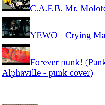
C.A.F.B. Mr. Molot
YEWO - Crying Ma
Forever punk! (Pank
Alphaville - punk cover)