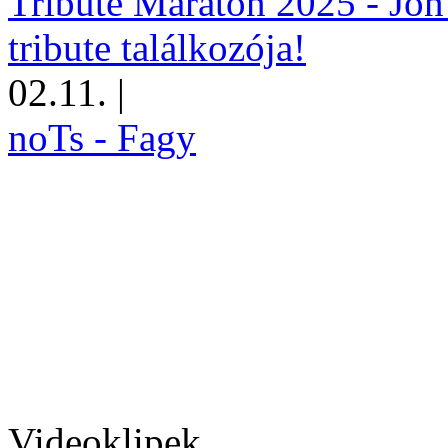
Tribute Maraton 2025 - Jön
tribute találkozója!
02.11.
|
noTs - Fagy
Videoklipek