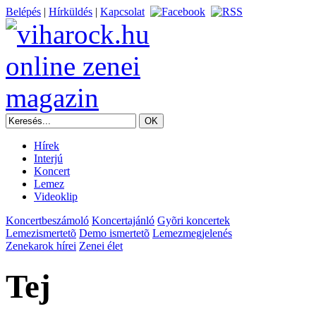
Belépés
|
Hírküldés
|
Kapcsolat
Hírek
Interjú
Koncert
Lemez
Videoklip
Koncertbeszámoló
Koncertajánló
Gyõri koncertek
Lemezismertetõ
Demo ismertetõ
Lemezmegjelenés
Zenekarok hírei
Zenei élet
Tej