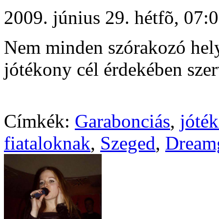
2009. június 29. hétfõ, 07
Nem minden szórakozó hely
jótékony cél érdekében szerv
Címkék:
Garabonciás
,
jóté
fiataloknak
,
Szeged
,
Dream