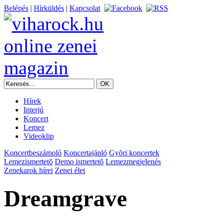
Belépés
|
Hírküldés
|
Kapcsolat
Hírek
Interjú
Koncert
Lemez
Videoklip
Koncertbeszámoló
Koncertajánló
Gyõri koncertek
Lemezismertetõ
Demo ismertetõ
Lemezmegjelenés
Zenekarok hírei
Zenei élet
Dreamgrave