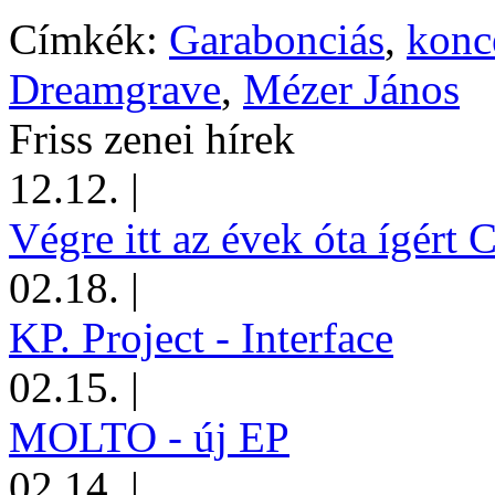
Címkék:
Garabonciás
,
konc
Dreamgrave
,
Mézer János
Friss zenei hírek
12.12.
|
Végre itt az évek óta ígért 
02.18.
|
KP. Project - Interface
02.15.
|
MOLTO - új EP
02.14.
|