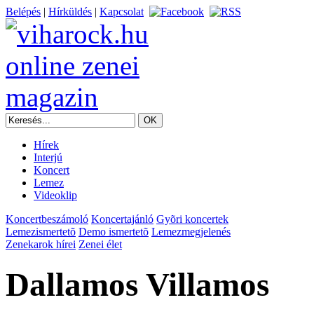
Belépés
|
Hírküldés
|
Kapcsolat
Hírek
Interjú
Koncert
Lemez
Videoklip
Koncertbeszámoló
Koncertajánló
Gyõri koncertek
Lemezismertetõ
Demo ismertetõ
Lemezmegjelenés
Zenekarok hírei
Zenei élet
Dallamos Villamos