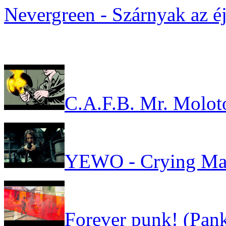
Nevergreen - Szárnyak az é
C.A.F.B. Mr. Molot
YEWO - Crying Ma
Forever punk! (Pank