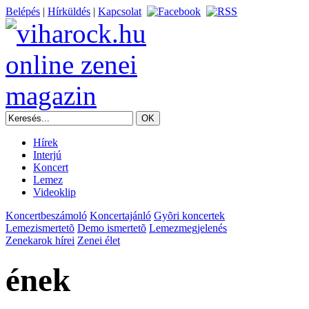
Belépés
|
Hírküldés
|
Kapcsolat
Hírek
Interjú
Koncert
Lemez
Videoklip
Koncertbeszámoló
Koncertajánló
Gyõri koncertek
Lemezismertetõ
Demo ismertetõ
Lemezmegjelenés
Zenekarok hírei
Zenei élet
ének