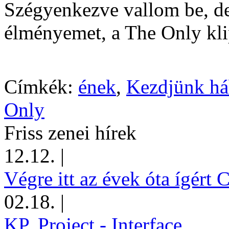
Szégyenkezve vallom be, de 
élményemet, a The Only kli
Címkék:
ének
,
Kezdjünk há
Only
Friss zenei hírek
12.12.
|
Végre itt az évek óta ígért 
02.18.
|
KP. Project - Interface