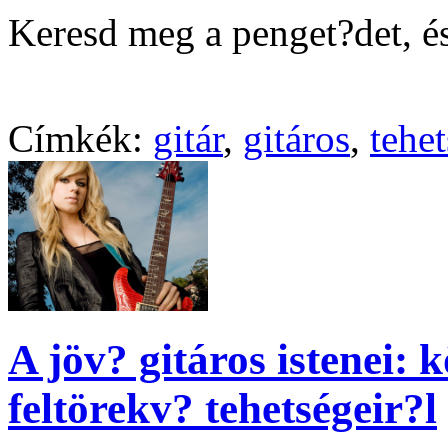
Keresd meg a penget?det, és
Címkék:
gitár
,
gitáros
,
tehe
A jöv? gitáros istenei: 
feltörekv? tehetségeir?l