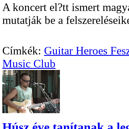
A koncert el?tt ismert magya
mutatják be a felszereléseik
Címkék:
Guitar Heroes Fesz
Music Club
Húsz éve tanítanak a le