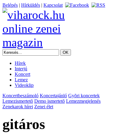
Belépés
|
Hírküldés
|
Kapcsolat
Hírek
Interjú
Koncert
Lemez
Videoklip
Koncertbeszámoló
Koncertajánló
Gyõri koncertek
Lemezismertetõ
Demo ismertetõ
Lemezmegjelenés
Zenekarok hírei
Zenei élet
gitáros