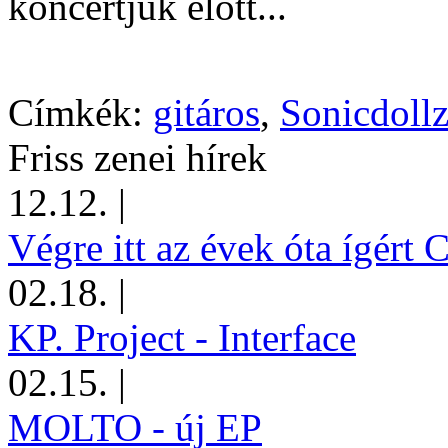
koncertjük elõtt...
Címkék:
gitáros
,
Sonicdoll
Friss zenei hírek
12.12.
|
Végre itt az évek óta ígért 
02.18.
|
KP. Project - Interface
02.15.
|
MOLTO - új EP