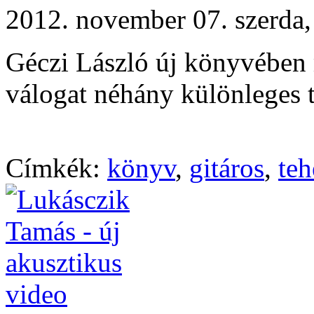
2012. november 07. szerd
Géczi László új könyvében m
válogat néhány különleges t
Címkék:
könyv
,
gitáros
,
teh