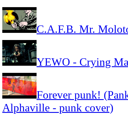
C.A.F.B. Mr. Molot
YEWO - Crying Ma
Forever punk! (Pank
Alphaville - punk cover)