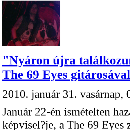
"Nyáron újra találkozun
The 69 Eyes gitárosáva
2010. január 31. vasárnap
Január 22-én ismételten hazá
képvisel?je, a The 69 Eyes z