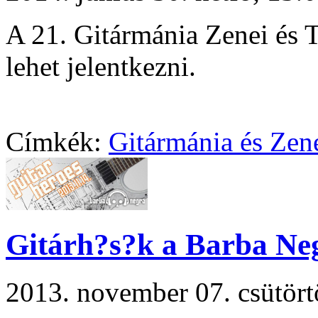
A 21. Gitármánia Zenei és 
lehet jelentkezni.
Címkék:
Gitármánia és Zen
Gitárh?s?k a Barba Ne
2013. november 07. csütör