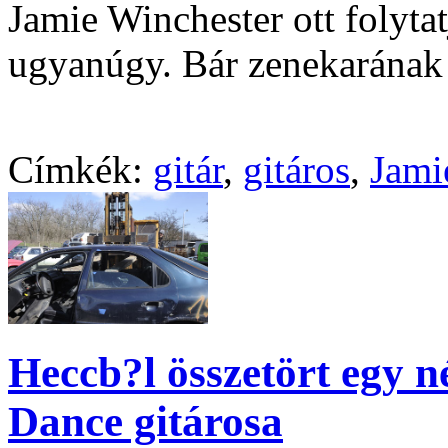
Jamie Winchester ott folyta
ugyanúgy. Bár zenekarának
Címkék:
gitár
,
gitáros
,
Jami
Heccb?l összetört egy n
Dance gitárosa