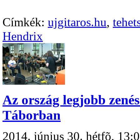
Címkék:
ujgitaros.hu
,
tehet
Hendrix
Az ország legjobb zené
Táborban
2014. június 30. hétfõ, 13