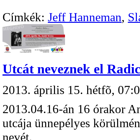
Címkék:
Jeff Hanneman
,
Sl
Utcát neveznek el Radic
2013. április 15. hétfõ, 0
2013.04.16-án 16 órakor A
utcája ünnepélyes körülmény
nevét.