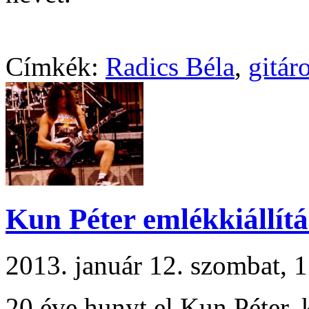
Címkék:
Radics Béla
,
gitár
Kun Péter emlékkiállítá
2013. január 12. szombat,
20 éve hunyt el Kun Péter,