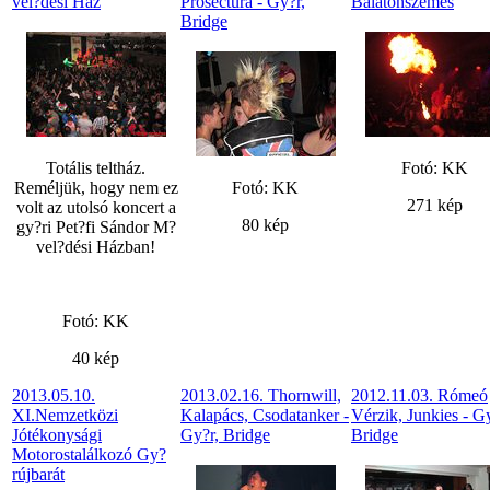
vel?dési Ház
Prosectura - Gy?r,
Balatonszemes
Bridge
Totális teltház.
Fotó: KK
Reméljük, hogy nem ez
Fotó: KK
271 kép
volt az utolsó koncert a
80 kép
gy?ri Pet?fi Sándor M?
vel?dési Házban!
Fotó: KK
40 kép
2013.05.10.
2013.02.16. Thornwill,
2012.11.03. Rómeó
XI.Nemzetközi
Kalapács, Csodatanker -
Vérzik, Junkies - Gy
Jótékonysági
Gy?r, Bridge
Bridge
Motorostalálkozó Gy?
rújbarát