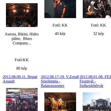
Fotó: KK
Fotó: KK
40 kép
32 kép
Aurora, Bikini, Hidro
pláne, Blues
Company...
Fotó:KK
80 kép
2012.08.09-11. Brutal
2012.08.17-19. V.Zorall
2012.08.01-08. F
Assault
Sörolimpia -
Fesztivál -
Balatonszemes
Székesfehérvár