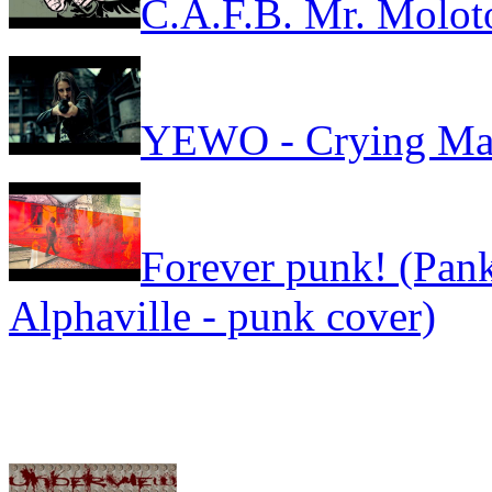
C.A.F.B. Mr. Molot
YEWO - Crying Ma
Forever punk! (Pank
Alphaville - punk cover)