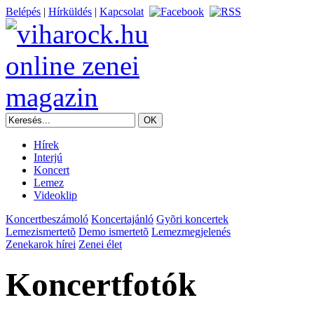
Belépés
|
Hírküldés
|
Kapcsolat
Hírek
Interjú
Koncert
Lemez
Videoklip
Koncertbeszámoló
Koncertajánló
Gyõri koncertek
Lemezismertetõ
Demo ismertetõ
Lemezmegjelenés
Zenekarok hírei
Zenei élet
Koncertfotók