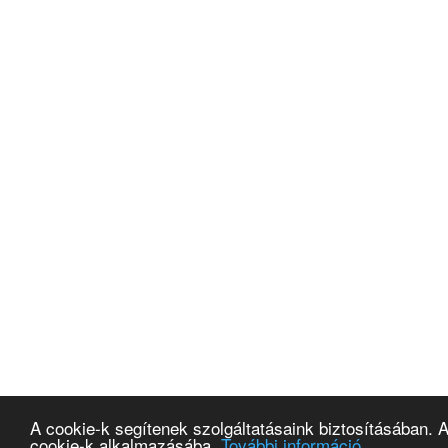
A cookie-k segítenek szolgáltatásaink biztosításában. 
cookie-k alkalmazásába.
További információ