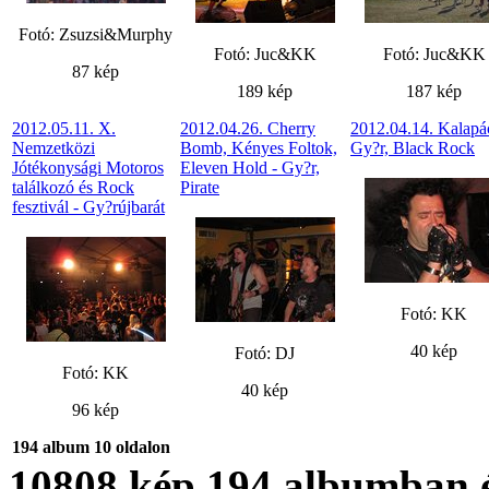
Fotó: Zsuzsi&Murphy
Fotó: Juc&KK
Fotó: Juc&KK
87 kép
189 kép
187 kép
2012.05.11. X.
2012.04.26. Cherry
2012.04.14. Kalapác
Nemzetközi
Bomb, Kényes Foltok,
Gy?r, Black Rock
Jótékonysági Motoros
Eleven Hold - Gy?r,
találkozó és Rock
Pirate
fesztivál - Gy?rújbarát
Fotó: KK
40 kép
Fotó: DJ
Fotó: KK
40 kép
96 kép
194 album 10 oldalon
10808
kép
194
albumban 