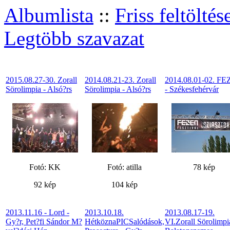
Albumlista
::
Friss feltöltés
Legtöbb szavazat
2015.08.27-30. Zorall
2014.08.21-23. Zorall
2014.08.01-02. F
Sörolimpia - Alsó?rs
Sörolimpia - Alsó?rs
- Székesfehérvár
Fotó: KK
Fotó: atilla
78 kép
92 kép
104 kép
2013.11.16 - Lord -
2013.10.18.
2013.08.17-19.
Gy?r, Pet?fi Sándor M?
HétköznaPICSalódások,
VI.Zorall Sörolimpi