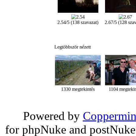
2.54/5 (138 szavazat)
2.67/5 (128 szav
Legtöbbször nézett
1330 megtekintés
1104 megtekin
Powered by
Coppermin
for phpNuke and postNuk