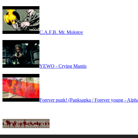
C.A.F.B. Mr. Molotov
YEWO - Crying Mantis
Forever punk! (Panksapka / Forever young - Alpha
GYIK
|
IMPRESSZUM
|
COPYRIGHT