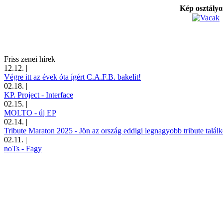
Kép osztály
Friss zenei hírek
12.12.
|
Végre itt az évek óta ígért C.A.F.B. bakelit!
02.18.
|
KP. Project - Interface
02.15.
|
MOLTO - új EP
02.14.
|
Tribute Maraton 2025 - Jön az ország eddigi legnagyobb tribute találk
02.11.
|
noTs - Fagy