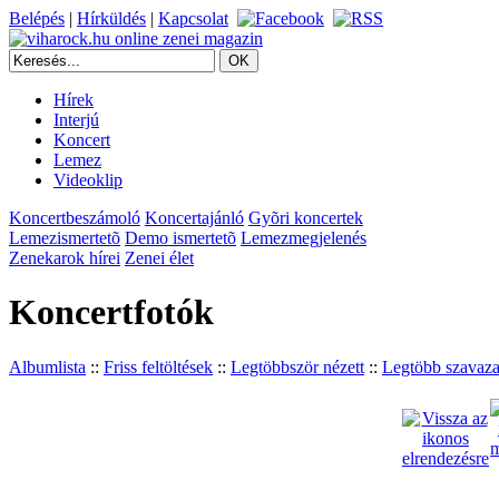
Belépés
|
Hírküldés
|
Kapcsolat
Hírek
Interjú
Koncert
Lemez
Videoklip
Koncertbeszámoló
Koncertajánló
Gyõri koncertek
Lemezismertetõ
Demo ismertetõ
Lemezmegjelenés
Zenekarok hírei
Zenei élet
Koncertfotók
Albumlista
::
Friss feltöltések
::
Legtöbbször nézett
::
Legtöbb szavaza