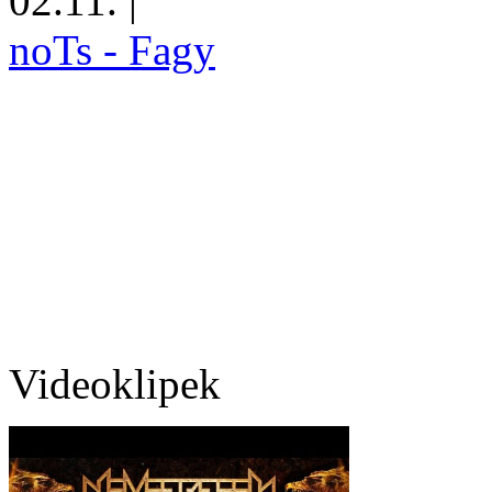
02.11.
|
noTs - Fagy
Videoklipek