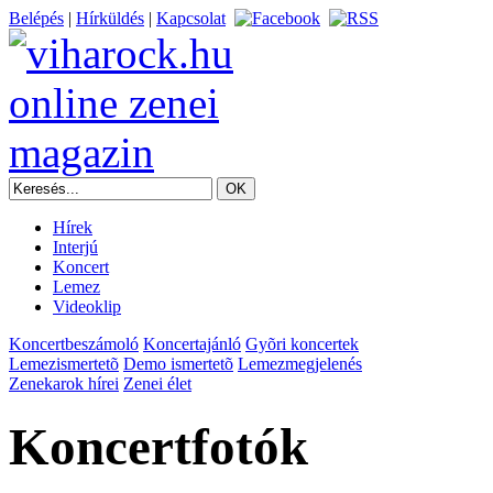
Belépés
|
Hírküldés
|
Kapcsolat
Hírek
Interjú
Koncert
Lemez
Videoklip
Koncertbeszámoló
Koncertajánló
Gyõri koncertek
Lemezismertetõ
Demo ismertetõ
Lemezmegjelenés
Zenekarok hírei
Zenei élet
Koncertfotók