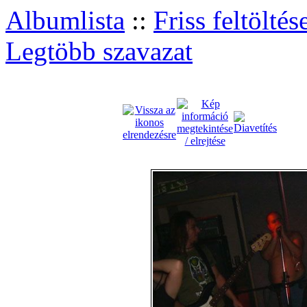
Albumlista
::
Friss feltöltés
Legtöbb szavazat