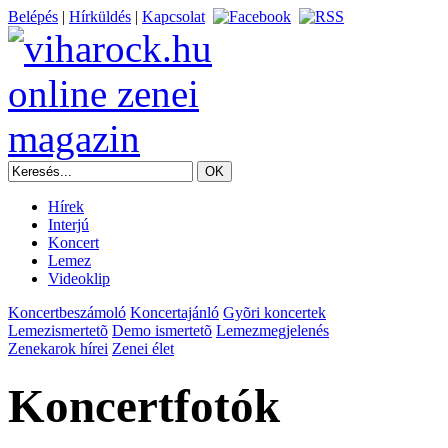
Belépés
|
Hírküldés
|
Kapcsolat
Hírek
Interjú
Koncert
Lemez
Videoklip
Koncertbeszámoló
Koncertajánló
Gyõri koncertek
Lemezismertetõ
Demo ismertetõ
Lemezmegjelenés
Zenekarok hírei
Zenei élet
Koncertfotók