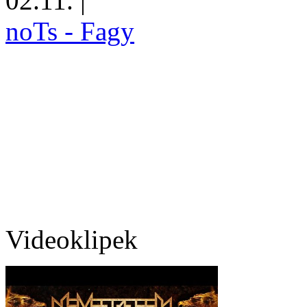
02.11.
|
noTs - Fagy
Videoklipek