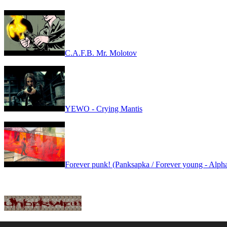
C.A.F.B. Mr. Molotov
YEWO - Crying Mantis
Forever punk! (Panksapka / Forever young - Alpha
GYIK
|
IMPRESSZUM
|
COPYRIGHT