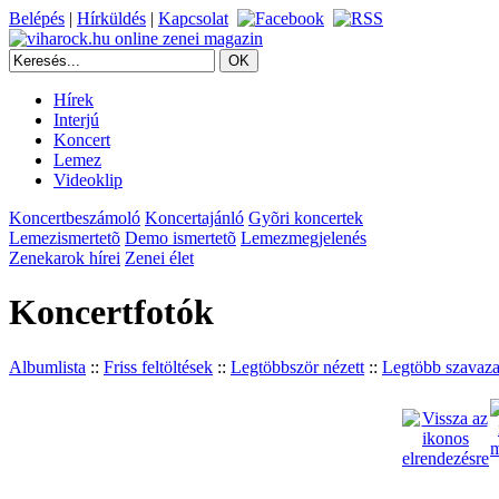
Belépés
|
Hírküldés
|
Kapcsolat
Hírek
Interjú
Koncert
Lemez
Videoklip
Koncertbeszámoló
Koncertajánló
Gyõri koncertek
Lemezismertetõ
Demo ismertetõ
Lemezmegjelenés
Zenekarok hírei
Zenei élet
Koncertfotók
Albumlista
::
Friss feltöltések
::
Legtöbbször nézett
::
Legtöbb szavaza