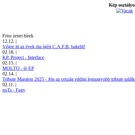
Kép osztály
Friss zenei hírek
12.12.
|
Végre itt az évek óta ígért C.A.F.B. bakelit!
02.18.
|
KP. Project - Interface
02.15.
|
MOLTO - új EP
02.14.
|
Tribute Maraton 2025 - Jön az ország eddigi legnagyobb tribute találk
02.11.
|
noTs - Fagy