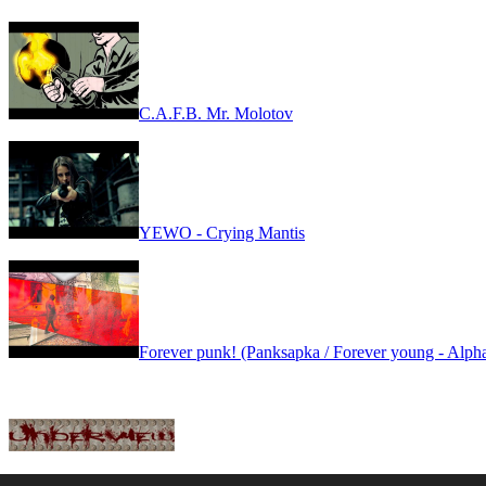
C.A.F.B. Mr. Molotov
YEWO - Crying Mantis
Forever punk! (Panksapka / Forever young - Alpha
GYIK
|
IMPRESSZUM
|
COPYRIGHT