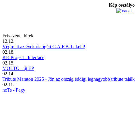
Kép osztály
Friss zenei hírek
12.12.
|
Végre itt az évek óta ígért C.A.F.B. bakelit!
02.18.
|
KP. Project - Interface
02.15.
|
MOLTO - új EP
02.14.
|
Tribute Maraton 2025 - Jön az ország eddigi legnagyobb tribute találk
02.11.
|
noTs - Fagy