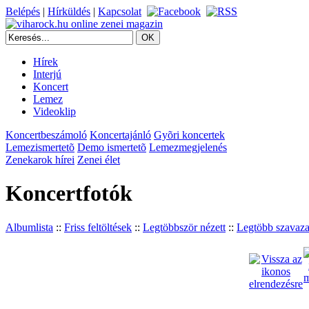
Belépés
|
Hírküldés
|
Kapcsolat
Hírek
Interjú
Koncert
Lemez
Videoklip
Koncertbeszámoló
Koncertajánló
Gyõri koncertek
Lemezismertetõ
Demo ismertetõ
Lemezmegjelenés
Zenekarok hírei
Zenei élet
Koncertfotók
Albumlista
::
Friss feltöltések
::
Legtöbbször nézett
::
Legtöbb szavaza