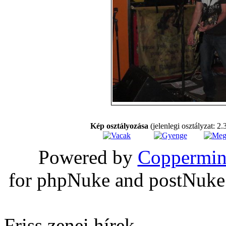
Kép osztályozása
(jelenlegi osztályzat: 2.
Powered by
Coppermin
for phpNuke and postNuk
Friss zenei hírek