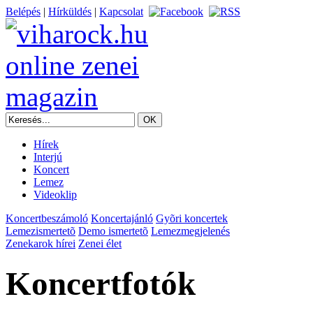
Belépés
|
Hírküldés
|
Kapcsolat
Hírek
Interjú
Koncert
Lemez
Videoklip
Koncertbeszámoló
Koncertajánló
Gyõri koncertek
Lemezismertetõ
Demo ismertetõ
Lemezmegjelenés
Zenekarok hírei
Zenei élet
Koncertfotók