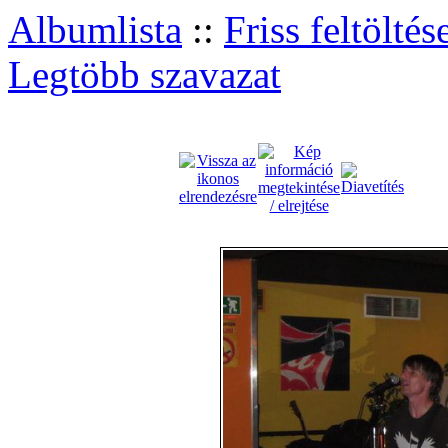
Albumlista
::
Friss feltöltés
Legtöbb szavazat