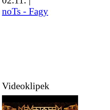
02.11.
|
noTs - Fagy
Videoklipek