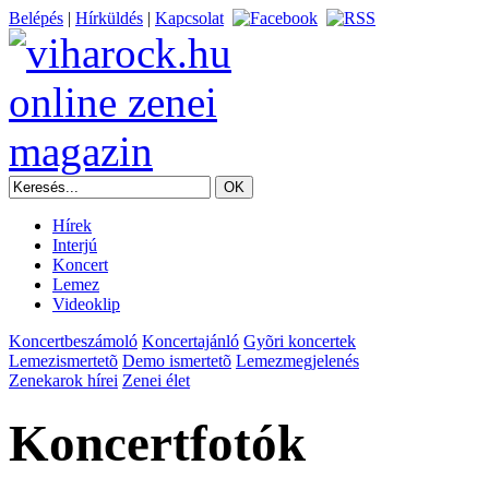
Belépés
|
Hírküldés
|
Kapcsolat
Hírek
Interjú
Koncert
Lemez
Videoklip
Koncertbeszámoló
Koncertajánló
Gyõri koncertek
Lemezismertetõ
Demo ismertetõ
Lemezmegjelenés
Zenekarok hírei
Zenei élet
Koncertfotók