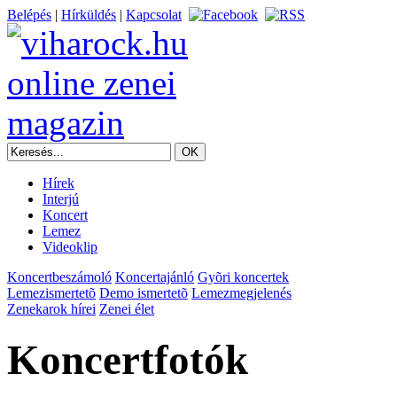
Belépés
|
Hírküldés
|
Kapcsolat
Hírek
Interjú
Koncert
Lemez
Videoklip
Koncertbeszámoló
Koncertajánló
Gyõri koncertek
Lemezismertetõ
Demo ismertetõ
Lemezmegjelenés
Zenekarok hírei
Zenei élet
Koncertfotók