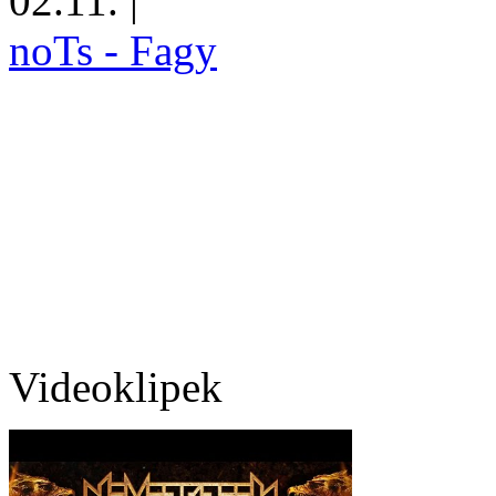
02.11.
|
noTs - Fagy
Videoklipek