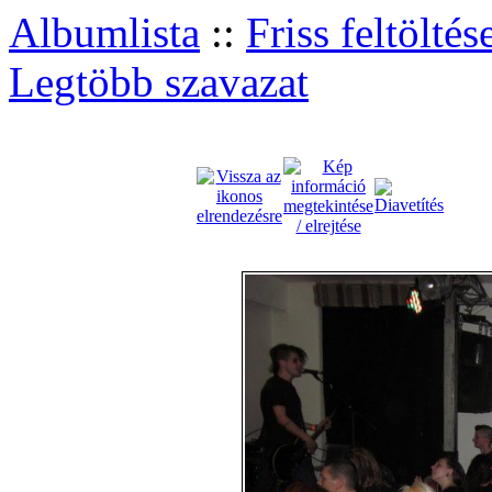
Albumlista
::
Friss feltöltés
Legtöbb szavazat