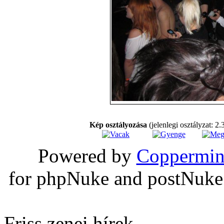
Kép osztályozása
(jelenlegi osztályzat: 2.
Powered by
Coppermin
for phpNuke and postNuk
Friss zenei hírek