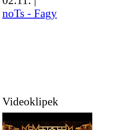
02.11.
|
noTs - Fagy
Videoklipek