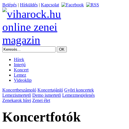
Belépés
|
Hírküldés
|
Kapcsolat
Hírek
Interjú
Koncert
Lemez
Videoklip
Koncertbeszámoló
Koncertajánló
Gyõri koncertek
Lemezismertetõ
Demo ismertetõ
Lemezmegjelenés
Zenekarok hírei
Zenei élet
Koncertfotók