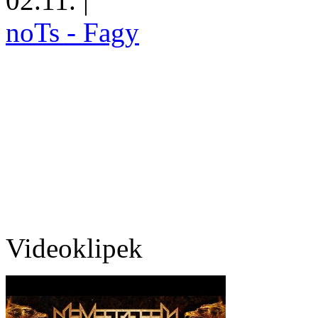
02.11.
|
noTs - Fagy
Videoklipek