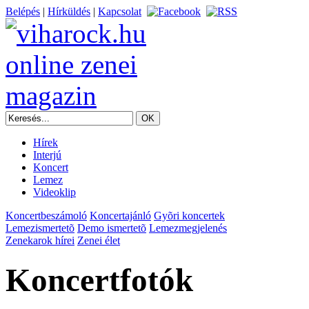
Belépés
|
Hírküldés
|
Kapcsolat
Hírek
Interjú
Koncert
Lemez
Videoklip
Koncertbeszámoló
Koncertajánló
Gyõri koncertek
Lemezismertetõ
Demo ismertetõ
Lemezmegjelenés
Zenekarok hírei
Zenei élet
Koncertfotók