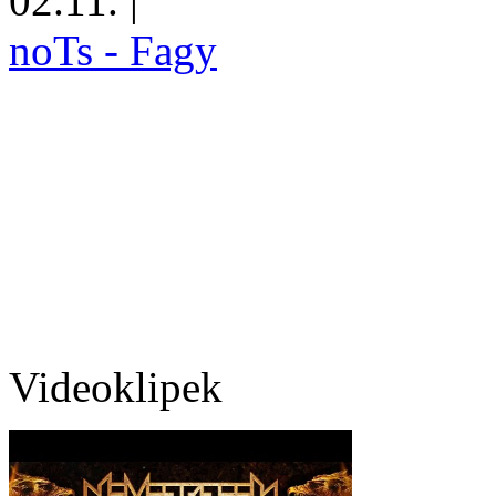
02.11.
|
noTs - Fagy
Videoklipek