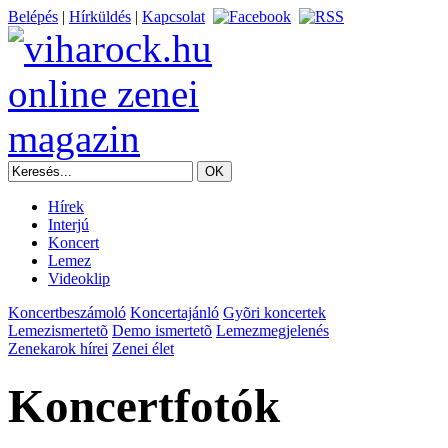
Belépés
|
Hírküldés
|
Kapcsolat
Hírek
Interjú
Koncert
Lemez
Videoklip
Koncertbeszámoló
Koncertajánló
Gyõri koncertek
Lemezismertetõ
Demo ismertetõ
Lemezmegjelenés
Zenekarok hírei
Zenei élet
Koncertfotók