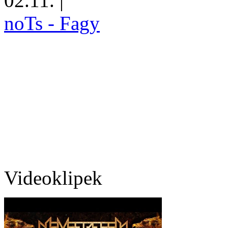
02.11.
|
noTs - Fagy
Videoklipek