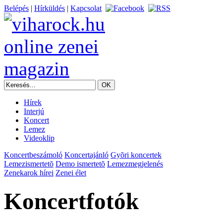
Belépés
|
Hírküldés
|
Kapcsolat
Hírek
Interjú
Koncert
Lemez
Videoklip
Koncertbeszámoló
Koncertajánló
Gyõri koncertek
Lemezismertetõ
Demo ismertetõ
Lemezmegjelenés
Zenekarok hírei
Zenei élet
Koncertfotók