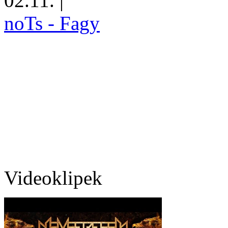
02.11.
|
noTs - Fagy
Videoklipek