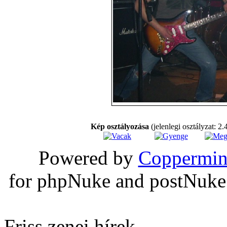
Kép osztályozása
(jelenlegi osztályzat: 2.
Powered by
Coppermin
for phpNuke and postNuk
Friss zenei hírek