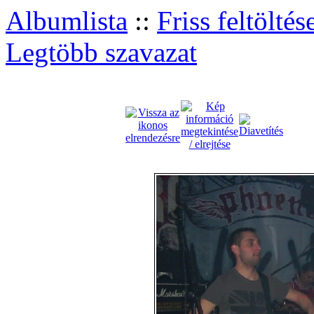
Albumlista
::
Friss feltöltés
Legtöbb szavazat