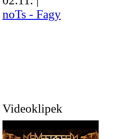
02.11.
|
noTs - Fagy
Videoklipek