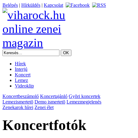
Belépés
|
Hírküldés
|
Kapcsolat
Hírek
Interjú
Koncert
Lemez
Videoklip
Koncertbeszámoló
Koncertajánló
Gyõri koncertek
Lemezismertetõ
Demo ismertetõ
Lemezmegjelenés
Zenekarok hírei
Zenei élet
Koncertfotók