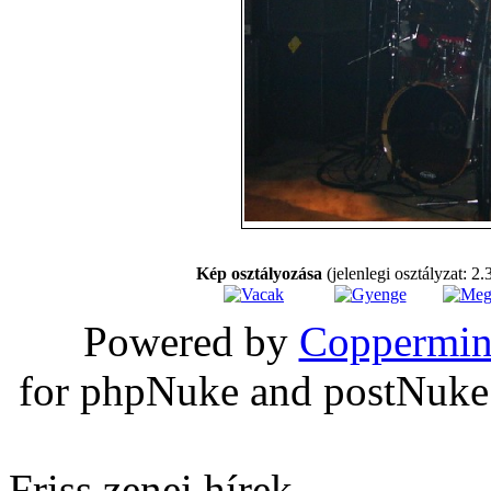
Kép osztályozása
(jelenlegi osztályzat: 2.
Powered by
Coppermin
for phpNuke and postNuk
Friss zenei hírek