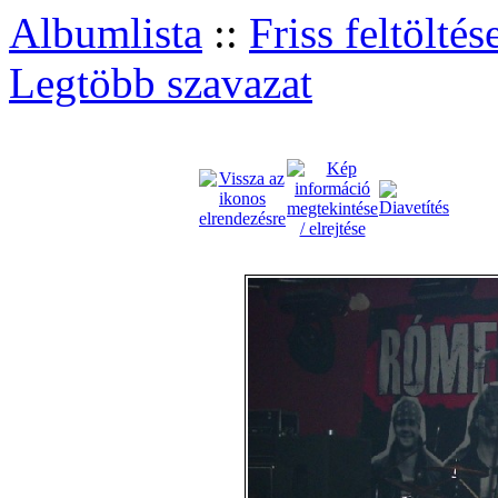
Albumlista
::
Friss feltöltés
Legtöbb szavazat