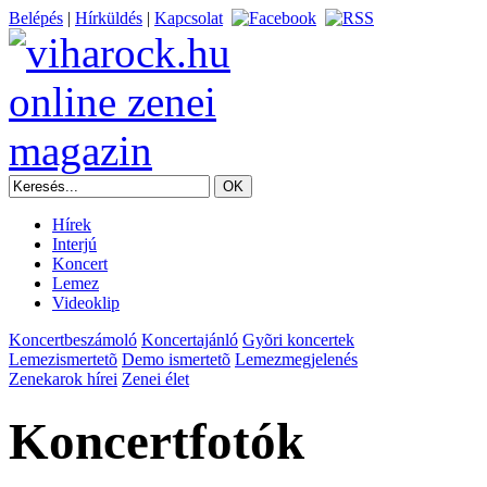
Belépés
|
Hírküldés
|
Kapcsolat
Hírek
Interjú
Koncert
Lemez
Videoklip
Koncertbeszámoló
Koncertajánló
Gyõri koncertek
Lemezismertetõ
Demo ismertetõ
Lemezmegjelenés
Zenekarok hírei
Zenei élet
Koncertfotók