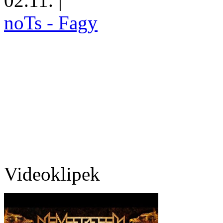
02.11.
|
noTs - Fagy
Videoklipek