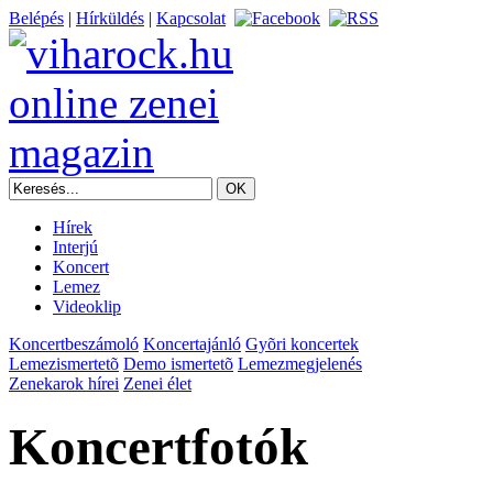
Belépés
|
Hírküldés
|
Kapcsolat
Hírek
Interjú
Koncert
Lemez
Videoklip
Koncertbeszámoló
Koncertajánló
Gyõri koncertek
Lemezismertetõ
Demo ismertetõ
Lemezmegjelenés
Zenekarok hírei
Zenei élet
Koncertfotók