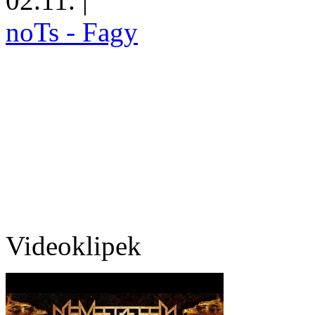
02.11.
|
noTs - Fagy
Videoklipek