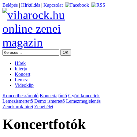
Belépés
|
Hírküldés
|
Kapcsolat
Hírek
Interjú
Koncert
Lemez
Videoklip
Koncertbeszámoló
Koncertajánló
Gyõri koncertek
Lemezismertetõ
Demo ismertetõ
Lemezmegjelenés
Zenekarok hírei
Zenei élet
Koncertfotók