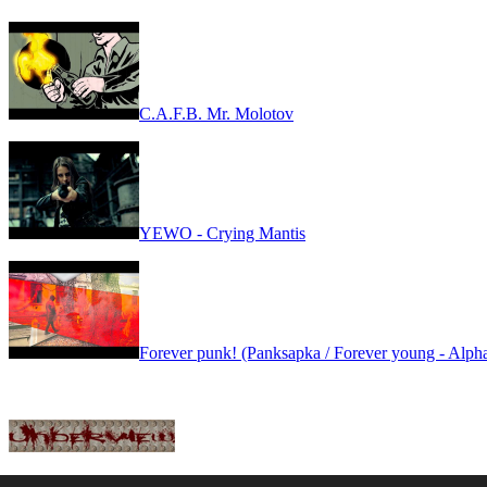
C.A.F.B. Mr. Molotov
YEWO - Crying Mantis
Forever punk! (Panksapka / Forever young - Alpha
GYIK
|
IMPRESSZUM
|
COPYRIGHT