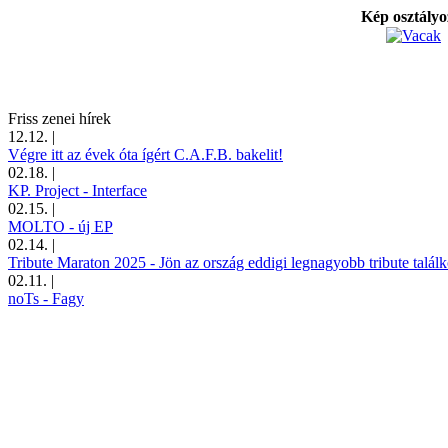
Kép osztály
Friss zenei hírek
12.12.
|
Végre itt az évek óta ígért C.A.F.B. bakelit!
02.18.
|
KP. Project - Interface
02.15.
|
MOLTO - új EP
02.14.
|
Tribute Maraton 2025 - Jön az ország eddigi legnagyobb tribute találk
02.11.
|
noTs - Fagy