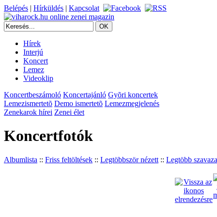
Belépés
|
Hírküldés
|
Kapcsolat
Hírek
Interjú
Koncert
Lemez
Videoklip
Koncertbeszámoló
Koncertajánló
Gyõri koncertek
Lemezismertetõ
Demo ismertetõ
Lemezmegjelenés
Zenekarok hírei
Zenei élet
Koncertfotók
Albumlista
::
Friss feltöltések
::
Legtöbbször nézett
::
Legtöbb szavaza