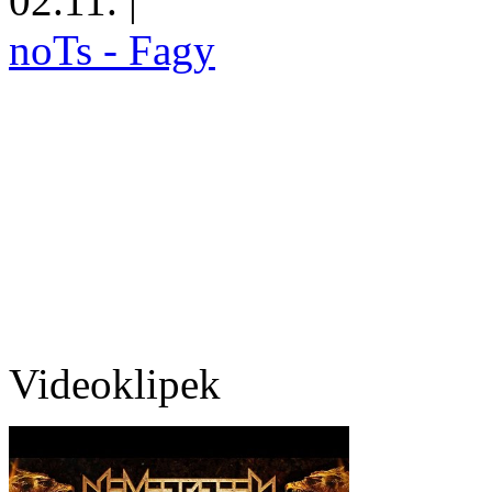
02.11.
|
noTs - Fagy
Videoklipek