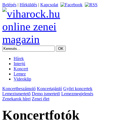
Belépés
|
Hírküldés
|
Kapcsolat
Hírek
Interjú
Koncert
Lemez
Videoklip
Koncertbeszámoló
Koncertajánló
Gyõri koncertek
Lemezismertetõ
Demo ismertetõ
Lemezmegjelenés
Zenekarok hírei
Zenei élet
Koncertfotók