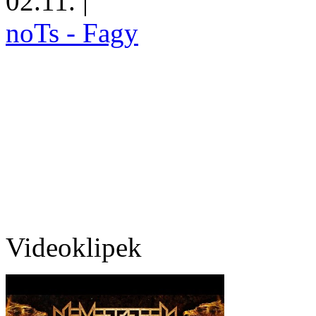
02.11.
|
noTs - Fagy
Videoklipek