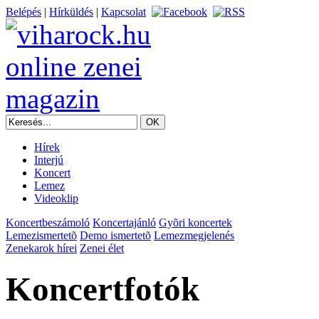
Belépés
|
Hírküldés
|
Kapcsolat
Hírek
Interjú
Koncert
Lemez
Videoklip
Koncertbeszámoló
Koncertajánló
Gyõri koncertek
Lemezismertetõ
Demo ismertetõ
Lemezmegjelenés
Zenekarok hírei
Zenei élet
Koncertfotók