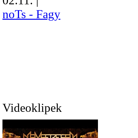
02.11.
|
noTs - Fagy
Videoklipek