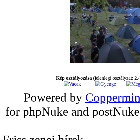
Kép osztályozása
(jelenlegi osztályzat: 2.
Powered by
Coppermin
for phpNuke and postNuk
Friss zenei hírek