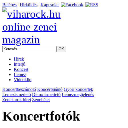
Belépés
|
Hírküldés
|
Kapcsolat
Hírek
Interjú
Koncert
Lemez
Videoklip
Koncertbeszámoló
Koncertajánló
Gyõri koncertek
Lemezismertetõ
Demo ismertetõ
Lemezmegjelenés
Zenekarok hírei
Zenei élet
Koncertfotók