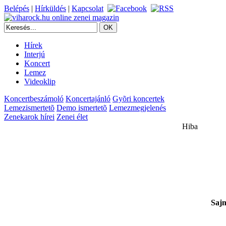
Belépés
|
Hírküldés
|
Kapcsolat
Hírek
Interjú
Koncert
Lemez
Videoklip
Koncertbeszámoló
Koncertajánló
Gyõri koncertek
Lemezismertetõ
Demo ismertetõ
Lemezmegjelenés
Zenekarok hírei
Zenei élet
Hiba
Sajn