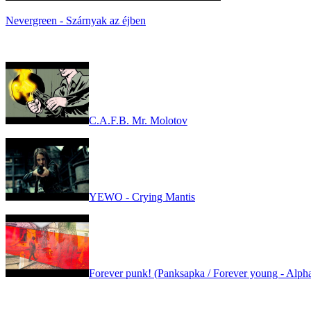
Nevergreen - Szárnyak az éjben
C.A.F.B. Mr. Molotov
YEWO - Crying Mantis
Forever punk! (Panksapka / Forever young - Alpha