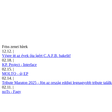
Friss zenei hírek
12.12.
|
Végre itt az évek óta ígért C.A.F.B. bakelit!
02.18.
|
KP. Project - Interface
02.15.
|
MOLTO - új EP
02.14.
|
Tribute Maraton 2025 - Jön az ország eddigi legnagyobb tribute találk
02.11.
|
noTs - Fagy