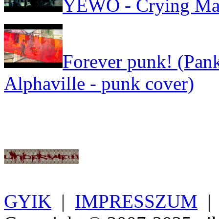
YEWO - Crying Ma
Forever punk! (Pank
Alphaville - punk cover)
GYIK
|
IMPRESSZUM