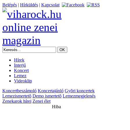
Belépés
|
Hírküldés
|
Kapcsolat
Hírek
Interjú
Koncert
Lemez
Videoklip
Koncertbeszámoló
Koncertajánló
Gyõri koncertek
Lemezismertetõ
Demo ismertetõ
Lemezmegjelenés
Zenekarok hírei
Zenei élet
Hiba