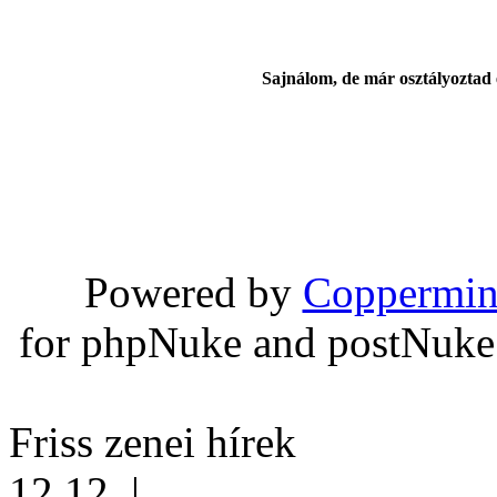
Sajnálom, de már osztályoztad 
Powered by
Coppermin
for phpNuke and postNuk
Friss zenei hírek
12.12.
|