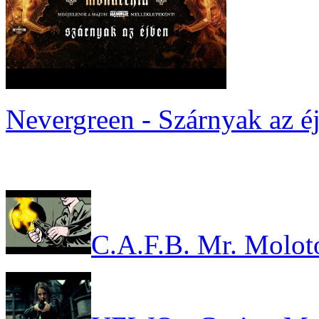
Nevergreen - Szárnyak az é
C.A.F.B. Mr. Molot