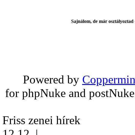
Sajnálom, de már osztályoztad 
Powered by
Coppermin
for phpNuke and postNuk
Friss zenei hírek
12.12.
|