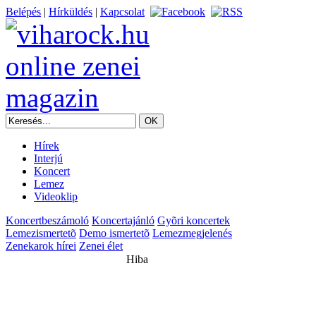
Belépés
|
Hírküldés
|
Kapcsolat
Hírek
Interjú
Koncert
Lemez
Videoklip
Koncertbeszámoló
Koncertajánló
Gyõri koncertek
Lemezismertetõ
Demo ismertetõ
Lemezmegjelenés
Zenekarok hírei
Zenei élet
Hiba