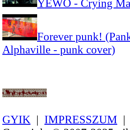
YEWO - Crying Ma
Forever punk! (Pank
Alphaville - punk cover)
GYIK
|
IMPRESSZUM