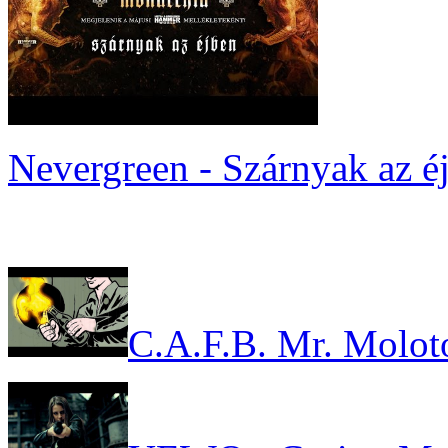
Nevergreen - Szárnyak az é
C.A.F.B. Mr. Molot