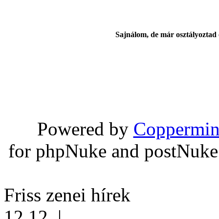
Sajnálom, de már osztályoztad 
Powered by
Coppermin
for phpNuke and postNuk
Friss zenei hírek
12.12.
|