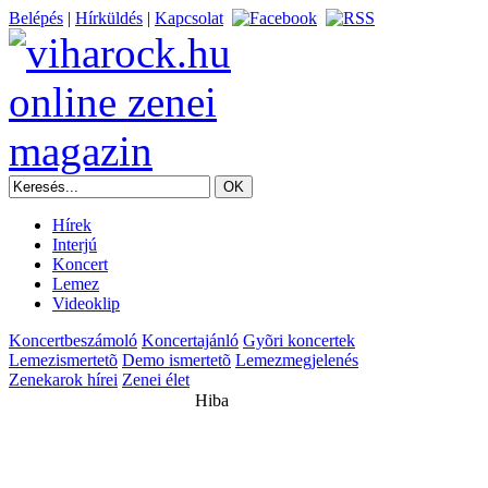
Belépés
|
Hírküldés
|
Kapcsolat
Hírek
Interjú
Koncert
Lemez
Videoklip
Koncertbeszámoló
Koncertajánló
Gyõri koncertek
Lemezismertetõ
Demo ismertetõ
Lemezmegjelenés
Zenekarok hírei
Zenei élet
Hiba