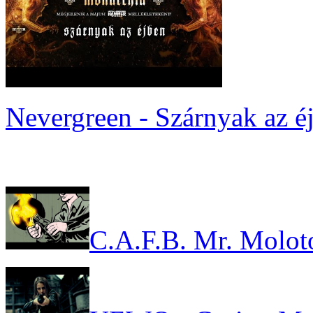
Nevergreen - Szárnyak az é
C.A.F.B. Mr. Molot