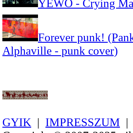
YEWO - Crying Ma
Forever punk! (Pank
Alphaville - punk cover)
GYIK
|
IMPRESSZUM