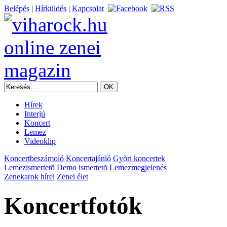
Belépés
|
Hírküldés
|
Kapcsolat
Hírek
Interjú
Koncert
Lemez
Videoklip
Koncertbeszámoló
Koncertajánló
Gyõri koncertek
Lemezismertetõ
Demo ismertetõ
Lemezmegjelenés
Zenekarok hírei
Zenei élet
Koncertfotók