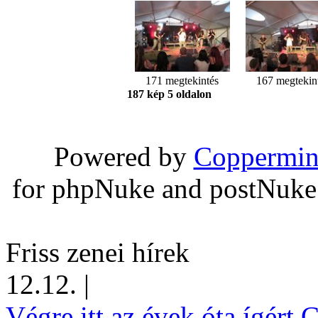
171 megtekintés
167 megtekin
187 kép 5 oldalon
Powered by
Coppermin
for phpNuke and postNuk
Friss zenei hírek
12.12.
|
Végre itt az évek óta ígért 