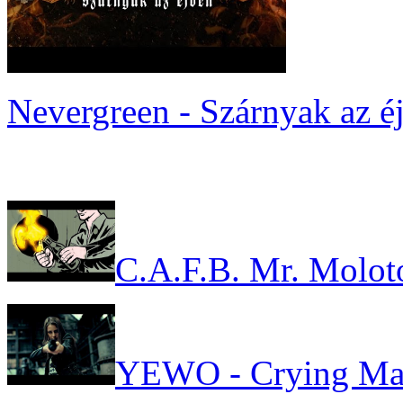
Nevergreen - Szárnyak az é
C.A.F.B. Mr. Molot
YEWO - Crying Ma