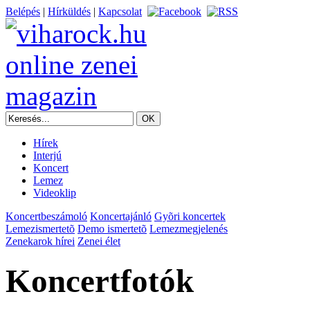
Belépés
|
Hírküldés
|
Kapcsolat
Hírek
Interjú
Koncert
Lemez
Videoklip
Koncertbeszámoló
Koncertajánló
Gyõri koncertek
Lemezismertetõ
Demo ismertetõ
Lemezmegjelenés
Zenekarok hírei
Zenei élet
Koncertfotók