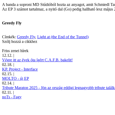
A banda a soproni MD Stúdióból hozta az anyagot, amit Schmiedl Ta
Az EP 3 számot tartalmaz, a nyitó dal (Go) pedig hallható lesz május
Greedy Fly
Címkék:
Greedy Fly
,
Light at (the End of the Tunnel)
Szólj hozzá a cikkhez
Friss zenei hírek
12.12.
|
Végre itt az évek óta ígért C.A.F.B. bakelit!
02.18.
|
KP. Project - Interface
02.15.
|
MOLTO - új EP
02.14.
|
Tribute Maraton 2025 - Jön az ország eddigi legnagyobb tribute találk
02.11.
|
noTs - Fagy