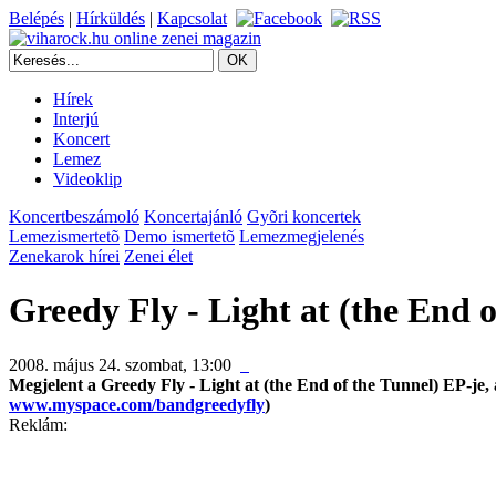
Belépés
|
Hírküldés
|
Kapcsolat
Hírek
Interjú
Koncert
Lemez
Videoklip
Koncertbeszámoló
Koncertajánló
Gyõri koncertek
Lemezismertetõ
Demo ismertetõ
Lemezmegjelenés
Zenekarok hírei
Zenei élet
Greedy Fly - Light at (the End o
2008. május 24. szombat, 13:00
Megjelent a
Greedy Fly
- Light at (the End of the Tunnel) EP-je,
www.myspace.com/bandgreedyfly
)
Reklám: