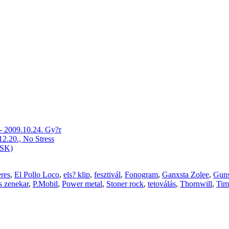
 - 2009.10.24. Gy?r
12.20., No Stress
(SK)
eres
,
El Pollo Loco
,
els? klip
,
fesztivál
,
Fonogram
,
Ganxsta Zolee
,
Guns
s zenekar
,
P.Mobil
,
Power metal
,
Stoner rock
,
tetoválás
,
Thornwill
,
Tim