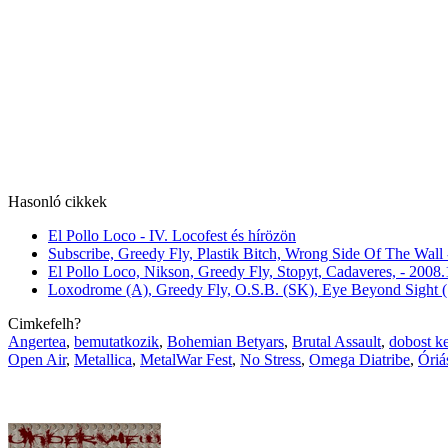
Hasonló cikkek
El Pollo Loco - IV. Locofest és hírözön
Subscribe, Greedy Fly, Plastik Bitch, Wrong Side Of The Wall
El Pollo Loco, Nikson, Greedy Fly, Stopyt, Cadaveres, - 2008.
Loxodrome (A), Greedy Fly, O.S.B. (SK), Eye Beyond Sight 
Cimkefelh?
Angertea
,
bemutatkozik
,
Bohemian Betyars
,
Brutal Assault
,
dobost k
Open Air
,
Metallica
,
MetalWar Fest
,
No Stress
,
Omega Diatribe
,
Óriá