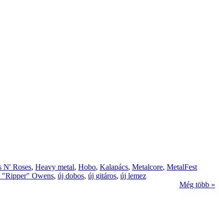
 N' Roses
,
Heavy metal
,
Hobo
,
Kalapács
,
Metalcore
,
MetalFest
 "Ripper" Owens
,
új dobos
,
új gitáros
,
új lemez
Még több »